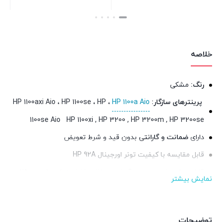
بستن
بستن
خلاصه
رنگ:
مشکی
پرینترهای سازگار:
HP 1100a Aio
، HP 1100axi Aio ، HP 1100se ، HP
1100se Aio HP 1100xi , HP 3200 , HP 3200m , HP 3200se
دارای
ضمانت و گارانتی
بدون قید و شرط تعویض
قابل مقایسه با کیفیت تونر اورجینال HP 92A
قابلیت تعویض:
تعویض آسان در خانه یا اداره
توان چاپ:
2500
نمایش بیشتر
برگ A4
توضیحات