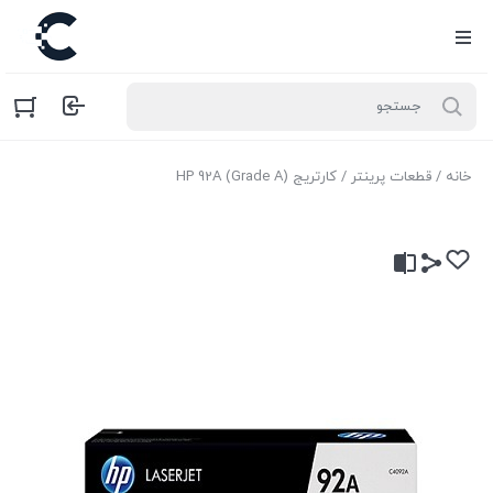
خانه
/
قطعات پرینتر
/ کارتریج HP 92A (Grade A)