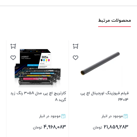
محصولات مرتبط
کارتریج اچ پی مدل 305A رنگ زرد
کارتریج کانن canon مدل 729 رنگ
گرید A
زرد گرید A
گ
موجود در انبار
موجود در انبار
3
4,222,883
4,968,083
تومان
تومان