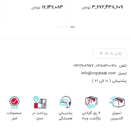
7
496,883
16,146,083
تومان
تومان
بستن
بستن
رفتن به بالا
تلفن
02188300710
,
09211908957
ایمیل
info@copytaak.com
پشتیبانی ( 10 الی 21 )
تحویل
7 روز گارانتی
پشتیبانی
پرداخت در
محصولات
اکسپرس
بازگشت وجه
همیشگی
محل
اصل