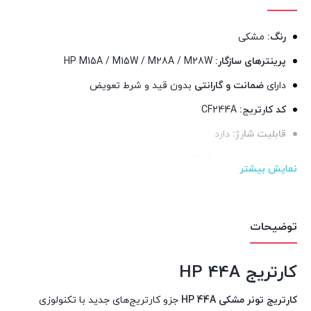
رنگ:
مشکی
پرینترهای سازگار:
HP M15A / M15W / M28A / M28W
دارای
ضمانت و گارانتی
بدون قید و شرط تعویض
کد کارتریج:
CF244A
قابلیت شارژ:
دارد
توان چاپ:
1000 برگ A4
نمایش بیشتر
قابلیت تعویض آسان در خانه یا اداره
توضیحات
کارتریج HP 44A
کارتریج تونر مشکی HP 44A
جزو کارتریج‌های جدید با تکنولوزی