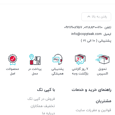
رفتن به بالا
تلفن
02188300710
,
09211908957
ایمیل
info@copytaak.com
پشتیبانی ( 10 الی 21 )
تحویل
7 روز گارانتی
پشتیبانی
پرداخت در
محصولات
اکسپرس
بازگشت وجه
همیشگی
محل
اصل
راهنمای خرید و خدمات
با کپی تک
فروش در کپی تک
مشتریان
تخفیف همکاران
قوانین و مقررات سایت
درباره ما