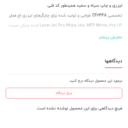
لیزری و چاپ سیاه و سفید همینطور کد فنی
تخصصی
CF244A
طراحی و تولید شده برای چاپگرهای لیزری اچ
مدل
HP
LaserJet Pro M15w, 15a, MFP M28w, 28a
البته ممکن هست
چاپگر‌های شما مدل ذکر باشد اما کد 48A با آن سازگار باشد حتما قبل
نمایش بیشتر
از خرید کارتریج بررسی بفرمایید قبلا چه کدی در دستگاه شما
استفاده شده است .
دیدگاهها
کارکرد این کارتریج بطور معمول با در نظر گرفتن چاپ 5 درصد کاغذ
A4 برگ میتواند 1000 برگ است و در صورت اتمام تونر آن، قابل شارژ
درمورد این محصول دیدگاه درج کنید.
خواهد بود. کارتریج مورد نظر با ضمانت تعویض در صورت خرابی در
درج دیدگاه
نصب اول عرضه می‌گردد.
هیچ دیدگاهی برای این محصول نوشته نشده است.