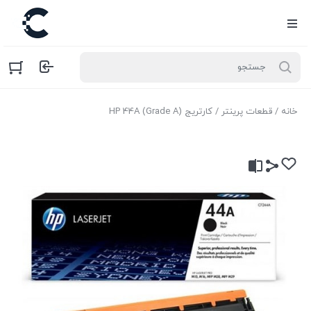
خانه
/
قطعات پرینتر
/ کارتریج HP 44A (Grade A)