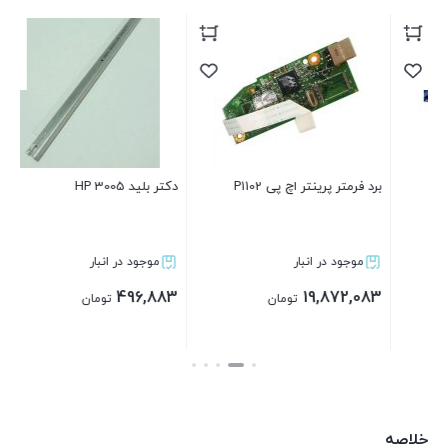
برد فرمتر پرینتر اچ پی P1102
دکتر بلید HP 3005
مگنت
موجود در انبار
موجود در انبار
83
496,883
19,872,083
تومان
تومان
بستن
بستن
خلاصه