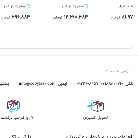
موجود در انبار
موجود در انبار
موجود د
295,883
496,883
12,668,483
تومان
تومان
بستن
بستن
بستن
رفتن به بالا
تلفن
02188300710
,
09211908957
ایمیل
info@copytaak.com
پشتیبانی ( 
تحویل اکسپرس
7 روز گارانتی بازگشت وجه
راهنمای خرید و خدمات مشتریان
با کپی تک