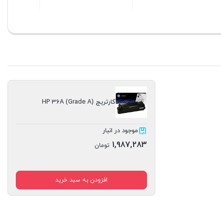
بستن
بستن
کارتریج HP 36A (Grade A)
موجود در انبار
1,987,283
تومان
افزودن به سبد خرید