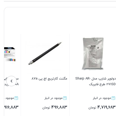
مدل Sharp AR-
مگنت کارتریج اچ پی 87a
ست 4 تایی کارتریج اچ پی مدل
130A گرید A
موجود در انبار
موجود در انبار
12,916,883
496,883
تومان
تومان