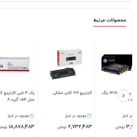
محصولات مرتبط
کارتریج 719 کانن مشکی
پک 4 تایی کارتریج کانن canon
مدل 054 گرید A
Grade A)
موجود در انبار
موجود در انبار
موجود د
608,283
18,878,483
2,732,483
تومان
تومان