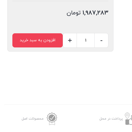
1,987,283
تومان
+
-
افزودن به سبد خرید
کارتریج
HP
36A
(Grade
A)
عدد
پرداخت در محل
محصولات اصل