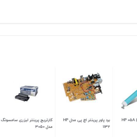
برد پاور پرینتر اچ پی مدل HP
کارتریج پرینتر لیزری سامسونگ
پرینتر سه کاره لیزری ا
مدل 3050
LaserJet M1132