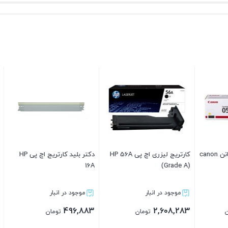
کارتریج لیزری اچ پی HP 56A
دکتر بلید کارتریج اچ پی HP
دولوپر شارپ 
(
16A
271SD طرح فابریک
ر انبار
موجود در انبار
موجود در انبار
4,719,683
496,883
2,
تومان
تومان
تومان