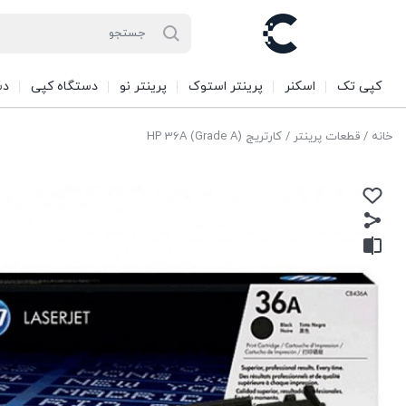
کپی تک
اسکنر
پرینتر استوک
پرینتر نو
دستگاه کپی
دس
خانه
/
قطعات پرینتر
/ کارتریج HP 36A (Grade A)