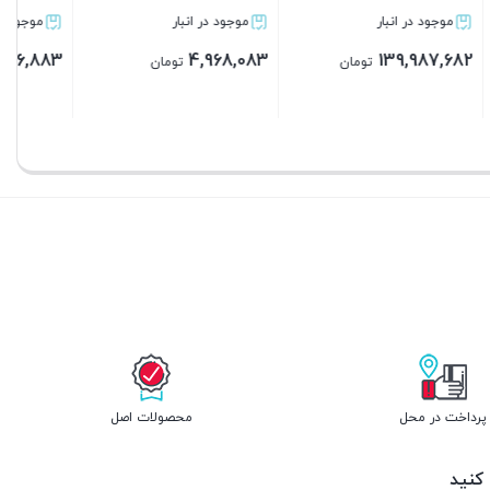
موجود در انبار
موجود در انبار
496,883
4,968,083
تومان
تومان
بستن
بستن
پرداخت در محل
محصولات اصل
 کنید