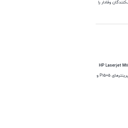
نندگان وفادار را
HP Laserjet M1120mfp, M1522mfp,
اگر از افراد فنی شنیدید که این کارتریج را با نام‌های 1505 و 1522 صدا می‌زنند، تعجب نکنید. چون پرینترهای P1505 و