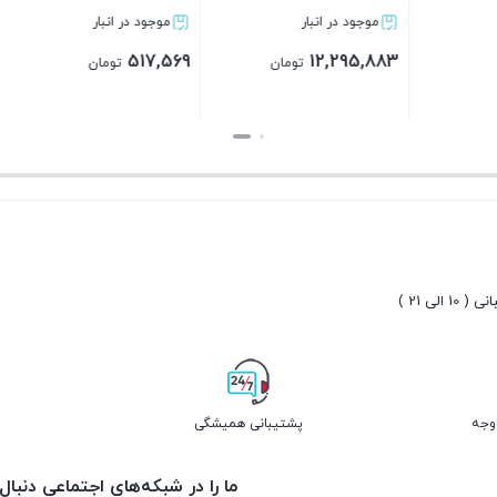
ر انبار
موجود در انبار
موجود در انبار
139,987,682
517,569
12,
تومان
تومان
تومان
بستن
بستن
10 الی 21 )
پشتیبانی همیشگی
ما را در شبکه‌های اجتماعی دنبال