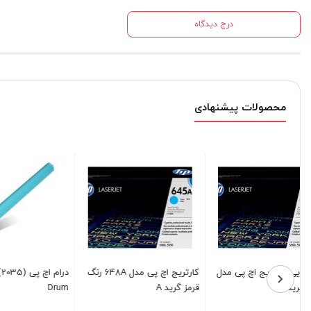
درج دیدگاه
محصولات پیشنهادی
کارتریج اچ پی مدل 648A رنگ
درام اچ پی (2035) HP 05A
قرمز گرید A
Drum
1132