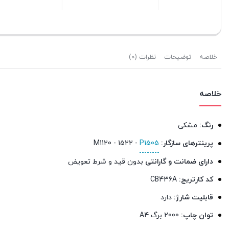
بستن
بستن
بستن
خلاصه
توضیحات
نظرات (0)
خلاصه
رنگ:
مشکی
پرینترهای سازگار:
P1505
- 1522 - M1120
دارای
ضمانت و گارانتی
بدون قید و شرط تعویض
کد کارتریج:
CB436A
قابلیت شارژ:
دارد
توان چاپ:
2000 برگ A4