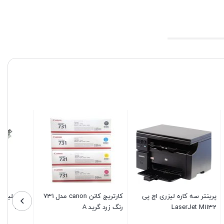
چ پی
کارتریج کانن canon مدل 731
دکتر بلید کارتریج اچ پی HP
رنگ زرد گرید A
3015