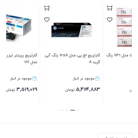
ف
3
انن canon مدل 731 رنگ
کارتریج اچ پی مدل 128A رنگ آبی
کارتریج پرینتر لیزری سامسونگ
گرید A
مدل 117
موجود در انبار
موجود در انبار
3,519,069
5,464,883
تومان
تومان
بستن
بستن