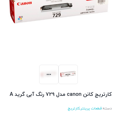
کارتریج کانن canon مدل 729 رنگ آبی گرید A
دسته:
قطعات پرینتر
,
کارتریچ