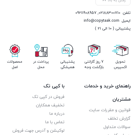
رفتن به بالا
تلفن
02188300710
,
09211908957
ایمیل
info@copytaak.com
پشتیبانی ( 10 الی 21 )
تحویل
7 روز گارانتی
پشتیبانی
پرداخت در
محصولات
اکسپرس
بازگشت وجه
همیشگی
محل
اصل
راهنمای خرید و خدمات
با کپی تک
فروش در کپی تک
مشتریان
تخفیف همکاران
قوانین و مقررات سایت
درباره ما
گزارش تخلف
تماس با ما
سوالات متداول
لوکیشن و آدرس جهت فروش