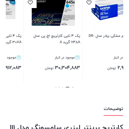
 کارتریج اچ پی مدل
پک 4 تایی کارتریج اچ پی مدل
کارتریج برادر 2260 گرید A
307A گرید A
ار
موجود در انبار
موجود در انبار
2,732,483
168,912,083
3
تومان
تومان
تومان
بستن
بستن
توضیحات
کارتریج پرینتر لیزری سامسونگ مدل 111