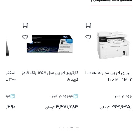
کارتریج اچ پی مدل 125A رنگ قرمز
اسکنر کانن مدل Canon Scan
کارتریج Canon FX10
LiDE 300
 انبار
موجود در انبار
موجود در انبار
1,987,283
113,124,490
4,
تومان
تومان
توما
بستن
بستن