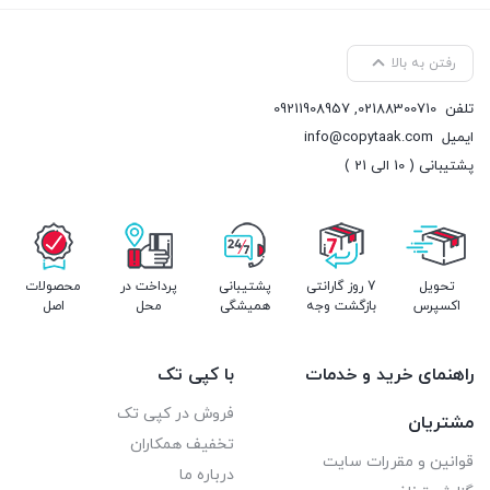
رفتن به بالا
تلفن
02188300710
,
09211908957
ایمیل
info@copytaak.com
پشتیبانی ( 10 الی 21 )
تحویل
7 روز گارانتی
پشتیبانی
پرداخت در
محصولات
اکسپرس
بازگشت وجه
همیشگی
محل
اصل
راهنمای خرید و خدمات
با کپی تک
فروش در کپی تک
مشتریان
تخفیف همکاران
قوانین و مقررات سایت
درباره ما