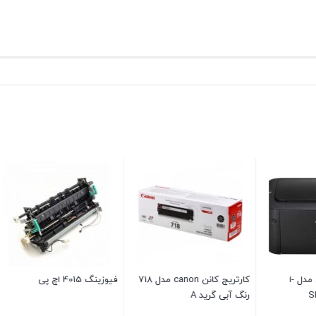
دکتر بلید کارتریج اچ پی HP
پرینتر چندکاره لیزری کانن مدل
i-SENSYS MF426FDN
مشکی گرید A