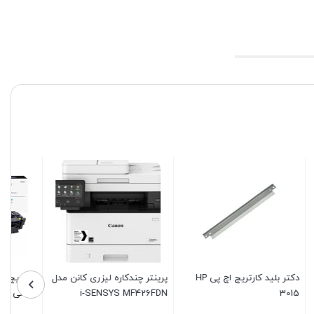
کارتریج اچ پی مدل 410A رنگ
دولوپر شارپ مدل MX 500 AV
کارتریج اچ پی مدل 648A رنگ
طرح فابریک
زرد گرید A