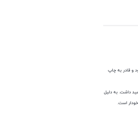
ارتریج مورد نظر با کد فنی Q5942A شناخته می شود و قادر به چاپ
الا خواهید داشت. به دلیل
خودار است.