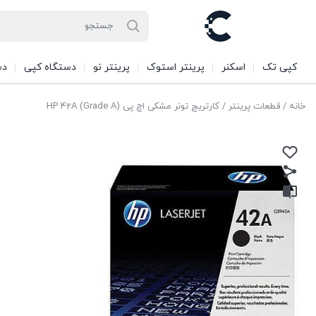
کپی تک
اسکنر
پرینتر استوک
پرینتر نو
دستگاه کپی
دس
خانه
/
قطعات پرینتر
/ کارتریج تونر مشکی اچ پی HP 42A (Grade A)