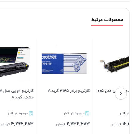
محصولات مرتبط
کارتریج اچ پی مدل 307A رنگ
ست 4 تایی کارتریج اچ پی مدل
پک 4
مشکی گرید A
130A گرید A
117A رنگ قرمز گرید A
موجود در انبار
موجود در انبار
موجود 
33,683
12,916,883
23,846,483
تومان
تومان