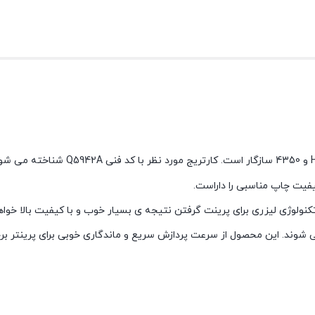
42A، با سری های HP Laserjet 4240, 4250 و 4350 سازگار است. ک
کارتریج HP42A است زیرا با استفاده از تکنولوژی لیزری برای پرینت گرفتن نتیجه ی بسیار خوب و با کیفیت ب
 شوند. این محصول از سرعت پردازش سریع و ماندگاری خوبی برای پرینتر بر