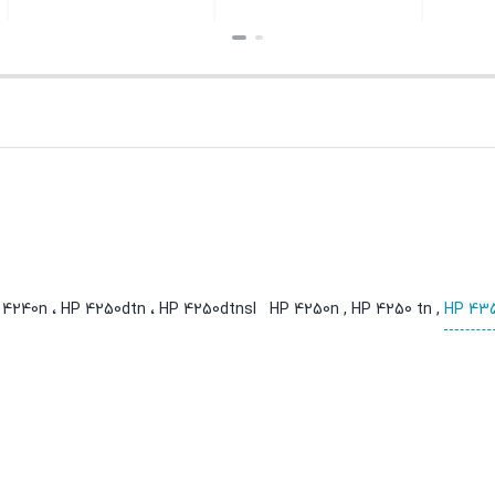
ن
بستن
بستن
HP 43