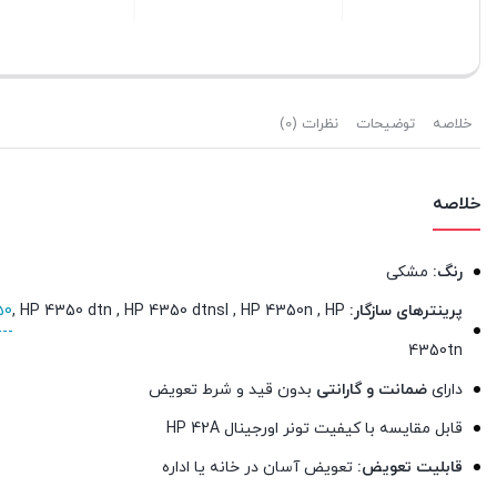
بستن
بستن
بست
خلاصه
توضیحات
نظرات (0)
خلاصه
رنگ:
مشکی
پرینترهای سازگار:
HP 4240 ، HP 4240n ، HP 4250dtn ، HP 4250dtnsl HP 4250n , HP 4250 tn ,
, HP 4350 dtn , HP 4350 dtnsl , HP 4350n , HP
50
4350tn
دارای
ضمانت و گارانتی
بدون قید و شرط تعویض
قابل مقایسه با کیفیت تونر اورجینال HP 42A
قابلیت تعویض:
تعویض آسان در خانه یا اداره