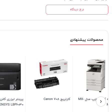
درج دیدگاه
محصولات پیشنهادی
کارتریج کانن canon مدل 718
فیوزینگ 4015 اچ پی
رنگ آبی گرید A
3015