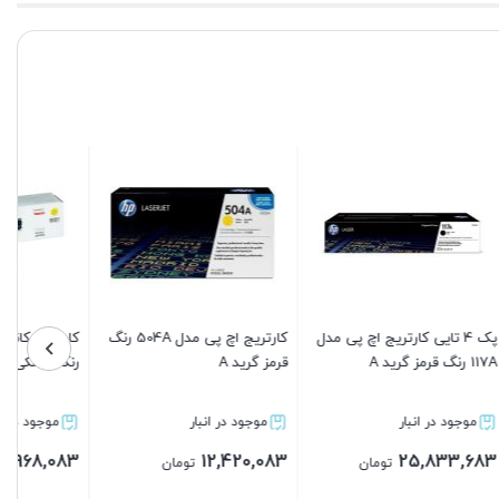
کارتریج کانن canon مدل 716
کارتریج اچ پی مدل 131A رنگ
فیلم فیوزینگ اچ پی لیزرجت
زرد گرید A
m601 اصلی
موجود در انبار
موجود در انبار
9,936,083
3,726,083
تومان
تومان