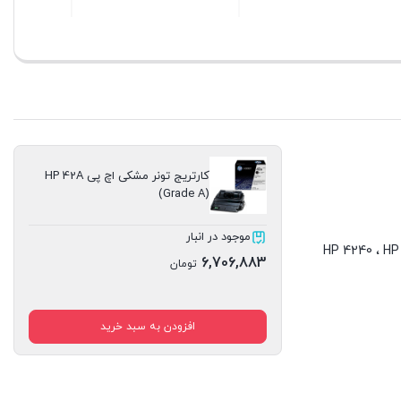
بستن
بستن
کارتریج تونر مشکی اچ پی HP 42A
(Grade A)
موجود در انبار
6,706,883
تومان
افزودن به سبد خرید