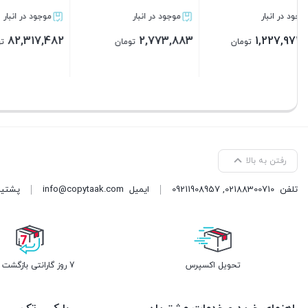
موجود در انبار
موجود در انبار
موجود 
96,883
17,388,083
7,452,083
تومان
تومان
بستن
بستن
بست
رفتن به بالا
تلفن
02188300710
,
09211908957
ایمیل
info@copytaak.com
پشتیبانی ( 
تحویل اکسپرس
7 روز گارانتی بازگشت وجه