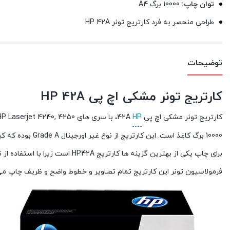
توان چاپ:
10000 برگ A4
طراحی منحصر به فرد کارتریج تونر HP 42A
توضیحات
کارتریج تونر مشکی اچ پی HP 42A
کارتریج تونر مشکی اچ پی
HP
10000 برگ کاغذ است. این کارتریج از نوع غیر اورجینال Grade A بوده که کیفیت چاپ مناسبی را داراست.
برای چاپ یکی از بهترین گزینه ها 
فرمولاسیون تونر این کارتریج تمام تصاویر و خطوط واضح و ظریف چاپ می