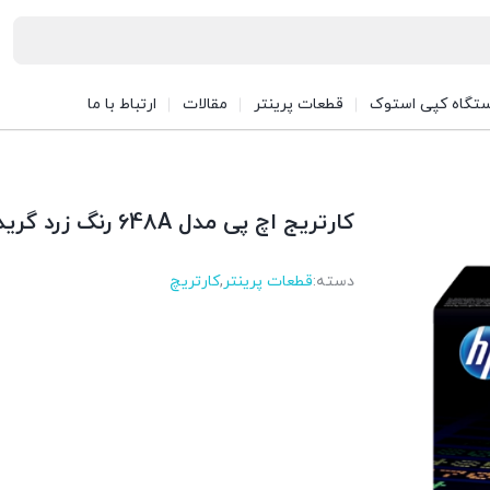
تگاه کپی استوک
قطعات پرینتر
مقالات
ارتباط با ما
کارتریج اچ پی مدل 648A رنگ زرد گرید A
دسته:
قطعات پرینتر
,
کارتریچ