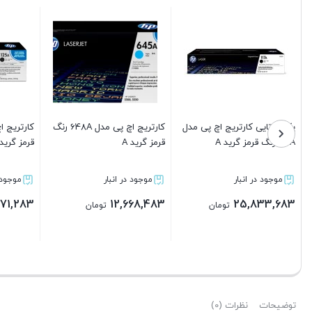
کارتریج اچ پی مدل 125A رنگ
پک 4 تایی کارتریج اچ پی مدل
کارتریج پر
قرمز گرید A
128A گرید A
مدل 104
موجود در انبار
موجود در انبار
موجود در 
,105,069
18,878,483
4,471,283
تومان
تومان
بستن
بستن
بستن
توضیحات
نظرات (0)