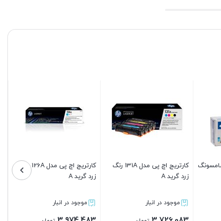
ارتریج اچ پی مدل 126A رنگ
کارتریج پرینتر لیزری سامسونگ
کارتریج تونر اچ پی HP 48A
مدل ۱۰۱
(Grade A)
زرد 
موجود در انبار
موجود در انبار
883
2,484,083
2,484,069