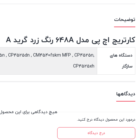
توضیحات
کارتریج اچ پی مدل 648A رنگ زرد گرید A
دستگاه های
25n , CP4525dn , CM4540fskm MFP , CP4525n,
سازگار
CP4525xh
دیدگاهها
هیچ دیدگاهی برای این محصول
درمورد این محصول دیدگاه درج کنید.
درج دیدگاه