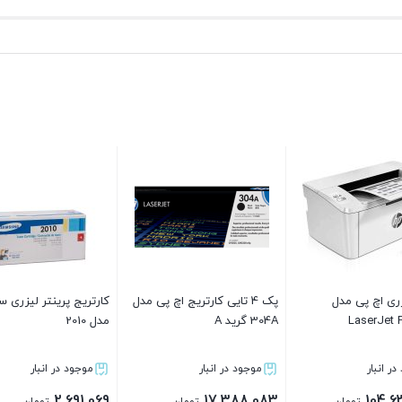
ینتر لیزری سامسونگ
کارتریج اچ پی مدل 131A رنگ
ک
زرد گرید A
زرد گرید A
انبار
موجود در انبار
موجود در انبار
3,974,483
3,726,083