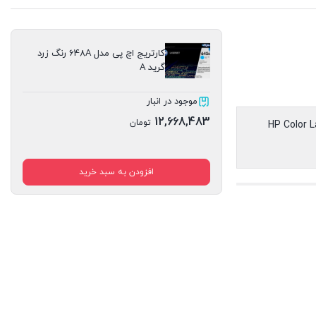
کارتریج اچ پی مدل 648A رنگ زرد
گرید A
موجود در انبار
12,668,483
تومان
HP Color 
افزودن به سبد خرید