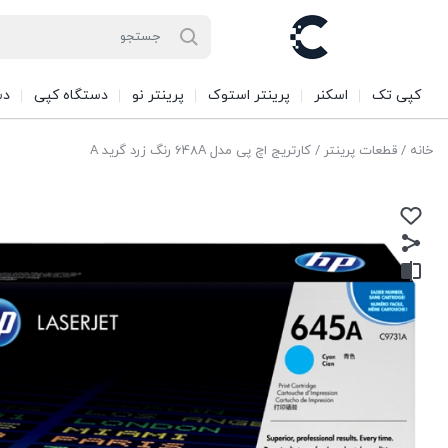
کپی تک
اسکنر
پرینتر استوک
پرینتر نو
دستگاه کپی
دس
خانه
/
قطعات پرینتر
/ کارتریج اچ پی مدل 648A رنگ زرد گرید A