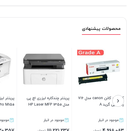
محصولات پیشنهادی
پرینتر لیزری اچ پی مدل
پک 4 تایی کارتریج اچ پی مدل
کارتریج پر
LaserJet Pro M15a
304A گرید A
مدل 2010
موجود در انبار
موجود در انبار
موجود در 
2,691,069
17,388,083
104,630,357