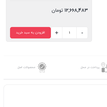
12,668,483
تومان
+
-
افزودن به سبد خرید
کارتریج
اچ
پی
مدل
648A
پرداخت در محل
محصولات اصل
رنگ
زرد
گرید
A
عدد