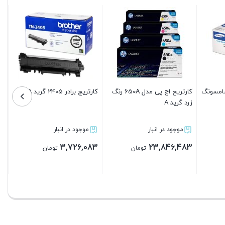
کارتریج برادر 3437 گرید A
کارتریج اچ پی مدل 131A رنگ
آبی گرید A
مشک
موجود در انبار
موجود در انبار
083
3,726,083
3,353,483
تومان
تومان
بستن
بستن