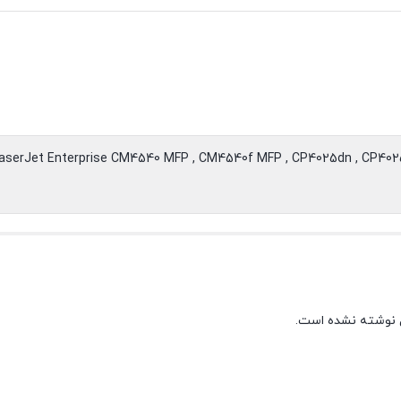
LaserJet Enterprise CM4540 MFP , CM4540f MFP , CP4025dn , CP40
 نوشته نشده است.