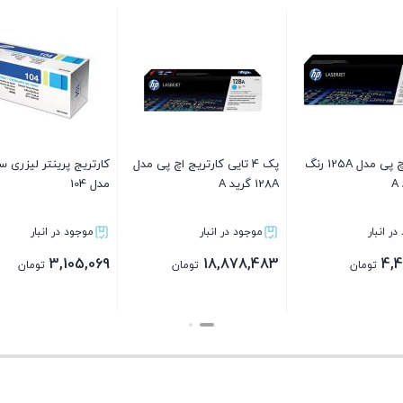
ینتر لیزری سامسونگ
کارتریج اچ پی مدل 650A رنگ
کارتریج برادر 2405 گرید A
زرد گرید A
انبار
موجود در انبار
موجود در انبار
3,726,083
23,846,483
3
تومان
تومان
تومان
بستن
بستن