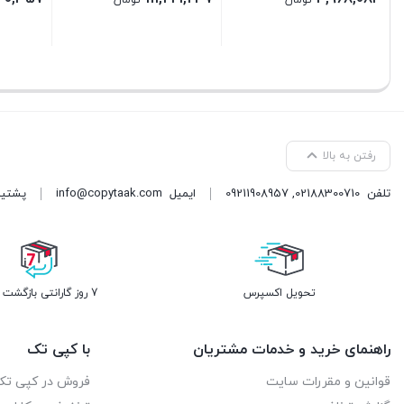
تومان
تومان
بستن
بستن
بستن
رفتن به بالا
تلفن
02188300710
,
09211908957
ایمیل
info@copytaak.com
پشتیبانی ( 
تحویل اکسپرس
7 روز گارانتی بازگشت وجه
راهنمای خرید و خدمات مشتریان
با کپی تک
قوانین و مقررات سایت
فروش در کپی تک