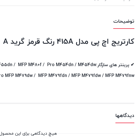
توضیحات
کارتریج اچ پی مدل 415A رنگ قرمز گرید A
✔ پرینتر های سازگار:HP Color LaserJet Enterprise M455dn / MFP M480f / Pro M454dn / M454dw
ro MFP M479dw / MFP M479fdn / MFP M479fdw / MFP M479fnw
دیدگاهها
هیچ دیدگاهی برای این محصول