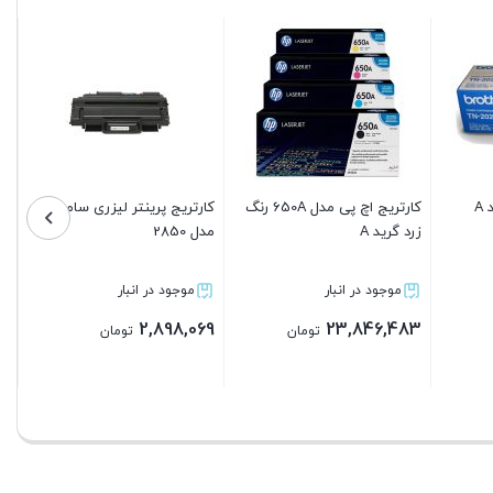
کارتریج پرینتر لیزری سامسونگ
کارتریج اچ پی مدل 128A رنگ
پک 4 ت
مدل 117
آبی گرید A
650A گرید A
موجود در انبار
موجود در انبار
موجود در
,417,683
5,464,883
3,519,069
تومان
تومان
بستن
بستن
بستن