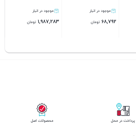
موجود در انبار
موجود در انبار
موجود در
,968,083
3,229,283
12,420,083
تومان
تومان
بستن
بستن
بستن
پرداخت در محل
محصولات اصل