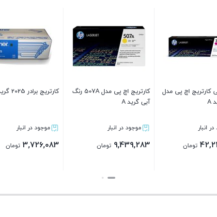
کارتریج اچ پی مدل 650A رنگ
کارتریج پرینتر لیزری سامسونگ
زرد گرید A
مدل 2850
موجود در انبار
موجود در انبار
2,898,069
23,846,483
ن
تومان
تومان
بستن
بستن