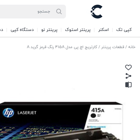
کپی تک
اسکنر
پرینتر استوک
پرینتر نو
دستگاه کپی
دس
خانه
/
قطعات پرینتر
/ کارتریج اچ پی مدل 415A رنگ قرمز گرید A