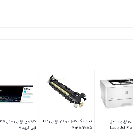
کارتریج اچ پی مدل 203A رنگ
محصول تست
کارتریج Canon 725