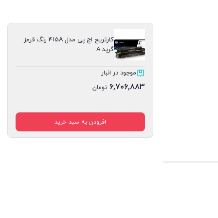
کارتریج اچ پی مدل 415A رنگ قرمز
گرید A
موجود در انبار
6,706,883
تومان
افزودن به سبد خرید