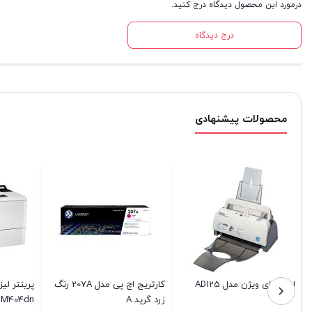
درمورد این محصول دیدگاه درج کنید.
درج دیدگاه
محصولات پیشنهادی
ر لیزری اچ پی مدل
فیوزینگ کامل پرینتر اچ پی HP
LaserJet Pro M4
2035/2055
آبی گرید A