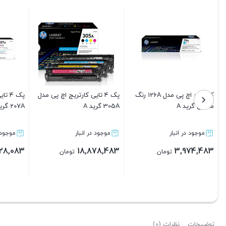
پک 4 تایی کارتریج اچ پی مدل
کارتریج اچ پی مدل 507A رنگ
کارتریج برادر 2025 گرید A
A
آبی گرید A
جود در انبار
موجود در انبار
موجود در انبار
3,726,083
9,439,283
42,228
تومان
تومان
توما
بستن
بستن
بستن
توضیحات
نظرات (0)