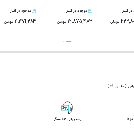
موجود در انبار
موجود در انبار
1,987,283
68,792
ن
تومان
تومان
بستن
بستن
10 الی 21 )
پشتیبانی همیشگی