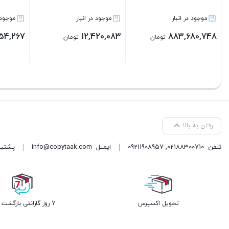
جود در انبار
موجود در انبار
موجود در انبار
4,471,283
12,875,483
222,854
تومان
تومان
توما
بستن
بستن
بستن
رفتن به بالا
تلفن
02188300710
,
09211908957
ایمیل
info@copytaak.com
پشتیبانی ( 
تحویل اکسپرس
7 روز گارانتی بازگشت وجه