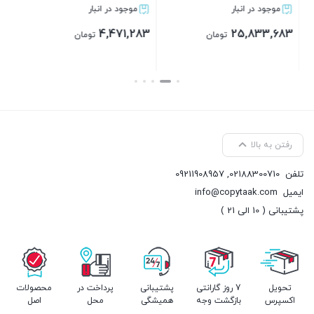
موجود در انبار
موجود در انبار
4,471,283
25,833,683
تومان
تومان
بستن
بستن
رفتن به بالا
تلفن
02188300710
,
09211908957
ایمیل
info@copytaak.com
پشتیبانی ( 10 الی 21 )
تحویل
7 روز گارانتی
پشتیبانی
پرداخت در
محصولات
اکسپرس
بازگشت وجه
همیشگی
محل
اصل