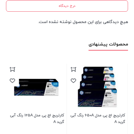
درج دیدگاه
هیچ دیدگاهی برای این محصول نوشته نشده است.
محصولات پیشنهادی
de
83
رد
کارتریج اچ پی مدل 650A رنگ آبی
کارتریج اچ پی مدل 125A رنگ آبی
گرید A
گرید A