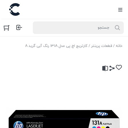
خانه
/
قطعات پرینتر
/ کارتریج اچ پی مدل 131A رنگ آبی گرید A