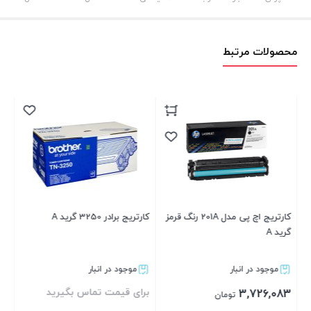
محصولات مرتبط
55
83
کارتریج اچ پی مدل 201A رنگ قرمز
کارتریج برادر 3250 گرید A
گرید A
موجود در انبار
موجود در انبار
برای قیمت تماس بگیرید
3,726,083
تومان