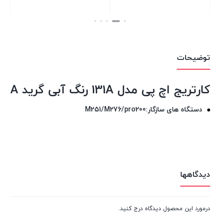
بستن
بستن
توضیحات
کارتریج اچ پی مدل 131A رنگ آبی گرید A
دستگاه های سازگار:M251/M276/pro200
دیدگاهها
درمورد این محصول دیدگاه درج کنید.