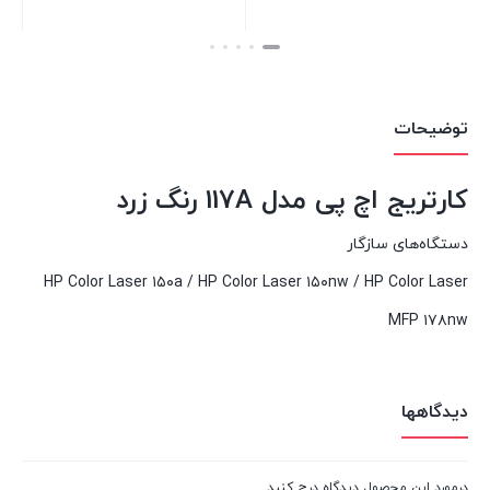
بستن
بستن
بست
توضیحات
کارتریج اچ پی مدل 117A رنگ زرد
دستگاه‌های سازگار
HP Color Laser ۱۵۰a / HP Color Laser ۱۵۰nw / HP Color Laser
MFP ۱۷۸nw
دیدگاهها
درمورد این محصول دیدگاه درج کنید.