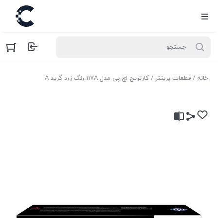
خانه
/
قطعات پرینتر
/ کارتریج اچ پی مدل 117A رنگ زرد گرید A