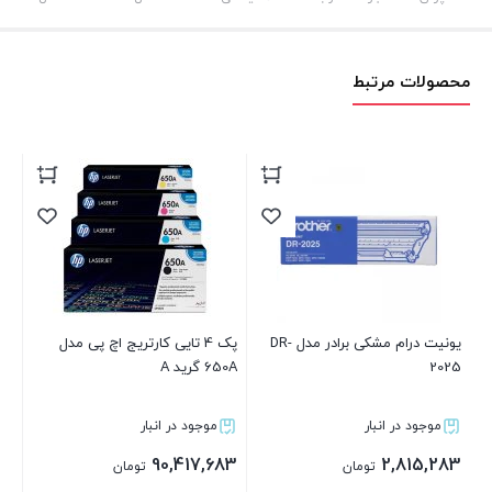
محصولات مرتبط
پک 4 تایی کارتریج اچ پی مدل
کارتریج برادر 2060 گرید A
65 گرید A
زرد گرید 
موجود در انبار
موجود در انبار
موجود
61,683
2,939,483
90,417,68
تومان
تومان