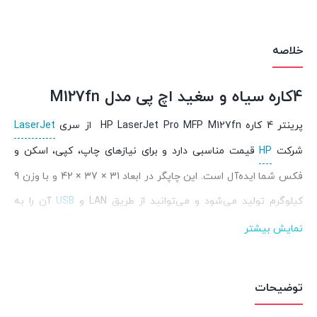
بستن
بستن
خلاصه
4کاره سیاه و سغید اچ پی مدل M127fn
پرینتر 4 کاره HP LaserJet Pro MFP M127fn از سری
LaserJet
شرکت
HP
قیمت مناسبی دارد و برای نیازهای چاپ، کپی، اسکن و
فکس شما ایده‌آل است. این چاپگر در ابعاد 31 × 37 × 42 و با وزن 9
کیلوگرم تولید می‌شود و می‌توانید از طریق LAN و
USB
آن را به
کامپیوتر خود وصل کنید. کارتریج اولیه تعبیه شده در چاپگر تا حدود
نمایش بیشتر
700 برگه را چاپ می‌کند. کارتریج‌های بعدی تا 1500 صفحه می‌توانند
چاپ کنند. برای چاپ اولین برگه 9.5 ثانیه زمان لازم است و وضوح
توضیحات
چاپ برابر با 600 × 600 DPI است. چرخه‌ی چاپ ماهانه‌ی این چاپگر