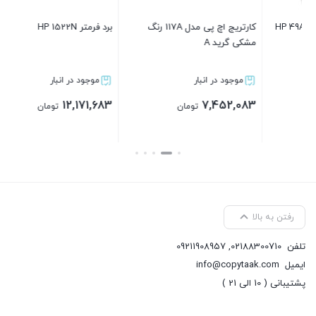
83
کارتریج اچ پی مدل 117A رنگ
برد فرمتر HP 1522N
مشکی گرید A
موجود در انبار
موجود در انبار
12,171,683
7,452,083
تومان
تومان
بستن
بستن
ویژگی های حافظه
حافظه داخلی : دارد
رفتن به بالا
حافظه داخلی استاندارد : 128 مگابایت
تلفن
02188300710
,
09211908957
ویژگی های کاغذ
ایمیل
info@copytaak.com
پشتیبانی ( 10 الی 21 )
چاپ دو رو : ندارد
ابعاد کاغذ مرسوم مورد استفاده : (A4 ،A5 ،Envelopes (ISO DL ,C5,