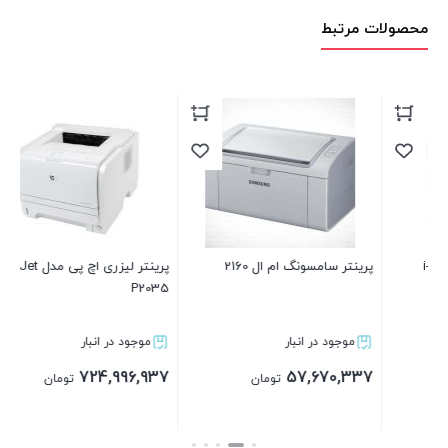
محصولات مرتبط
پرینتر سامسونگ ام ال 2160
پرینتر لیزری اچ پی مدل LaserJet
پر
P2035
623
موجود در انبار
موجود در انبار
37
724,996,937
57,670,337
تومان
تومان