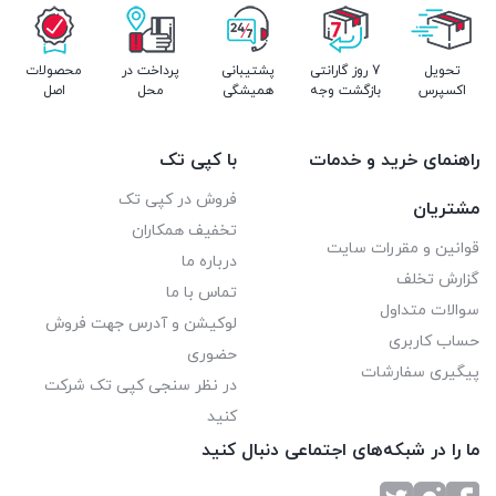
B5) ،Post cards (JIS single and double
تحویل
7 روز گارانتی
پشتیبانی
پرداخت در
محصولات
ورودی کاغذ استاندارد : تا 150 برگی
اکسپرس
بازگشت وجه
همیشگی
محل
اصل
خروجی کاغذ استاندارد : تا 150 برگی
توضیحات نوع کاغذ : Paper(plain,LaserJet) ,envelopes
راهنمای خرید و خدمات
با کپی تک
,transparencies ,labels ,postcards
فروش در کپی تک
مشتریان
تخفیف همکاران
ویژگی های اسکنر
قوانین و مقررات سایت
درباره ما
نوع اسکنر : ADF – Flatbed از نوع CIS
گزارش تخلف
تماس با ما
رزولوشن اپتیکال اسکنر : تا 1200 dpi
سوالات متداول
لوکیشن و آدرس جهت فروش
حساب کاربری
سرعت اسکن : 7 برگ در دقیقه
حضوری
پیگیری سفارشات
در نظر سنجی کپی تک شرکت
سایز اسکن : 114 × 152 تا 356 × 216 برای ADF
کنید
ما را در شبکه‌های اجتماعی دنبال کنید