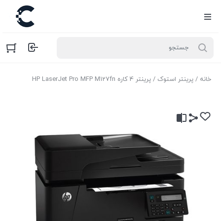
خانه
/
پرینتر استوک
/ پرینتر 4 کاره HP LaserJet Pro MFP M127fn