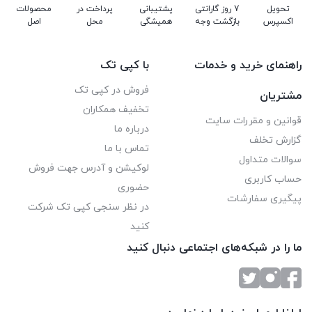
حافظه پرینتر : ۵۱۲ مگابایت
تحویل
7 روز گارانتی
پشتیبانی
پرداخت در
محصولات
اکسپرس
بازگشت وجه
همیشگی
محل
اصل
توضیحات چاپ دو رو : کپی و پرینت و اسکن دورو
راهنمای خرید و خدمات
با کپی تک
فروش در کپی تک
مشتریان
تخفیف همکاران
قوانین و مقررات سایت
درباره ما
گزارش تخلف
تماس با ما
سوالات متداول
لوکیشن و آدرس جهت فروش
حساب کاربری
حضوری
پیگیری سفارشات
در نظر سنجی کپی تک شرکت
کنید
ما را در شبکه‌های اجتماعی دنبال کنید