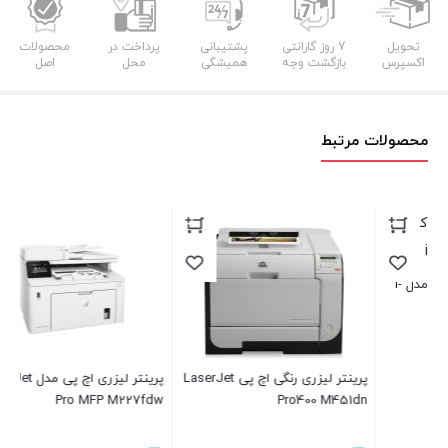
تحویل
7 روز گارانتی
پشتیبانی
پرداخت در
محصولات
اکسپرس
بازگشت وجه
همیشگی
محل
اصل
محصولات مرتبط
رینتر لیزری رنگی اچ پی LaserJet
پرینتر لیزری اچ پی مدل LaserJet
پرینتر لیزری کانن مدل ENSYS
LBP6030w
Pro MFP M227fdw