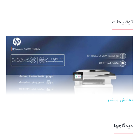
درجایگاهی منحصر بفرد و بی رقیب در بین مصرف کنندگان قرار
می‌دهد. این محصول از سرعت و کشش کاری بالایی برخوردار است.
توضیحات
پرینتر لیزری اچ پی M428fdw برای مصارف سازمانی و اداری که نیاز
به فکس داشته باشند بسیار مناسبت است. هم چنین این دستگاه
پرینتر لیزری از صفحه نمایش LCD لمسی رنگی برخوردار است. پرینتر
لیزری HP M428fdw، می‌تواند به عنوان یک پرینتر لیزری مشکی
اداری روی میز کار قرار گیرد. این پرینتر مجهز به پورت شبکه و وای
فای است و با سرعت 38 برگ در دقیقه با رزولوشن 1200x1200 dpi
پرینت می‌گیرد. این پرینتر چهارکاره دارای دو ورودی کاغذ که اولی چند
نمایش بیشتر
منظوره و با ظرفیت 100 برگ و دومی کاست کاغذ 250 برگی است که
برای پرینتری با این مشخصات بسیار مناسب است.
دیدگاهها
رزولوشن اپتیکال اسکنر : ۱۲۰۰x۱۲۰۰ dpi
سرعت اسکن : تا ۲۹ برگ A۴