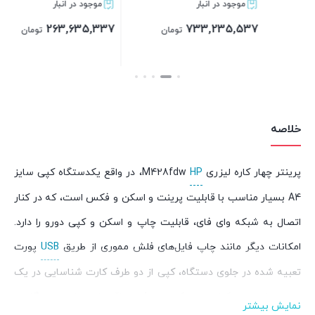
موجود در انبار
موجود در انبار
82,317,482
263,635,337
تومان
تومان
بستن
بستن
خلاصه
پرینتر چهار کاره لیزری
HP
M428fdw، در واقع یکدستگاه کپی سایز
A4 بسیار مناسب با قابلیت پرینت و اسکن و فکس است، که در کنار
اتصال به شبکه وای فای، قابلیت چاپ و اسکن و کپی دورو را دارد.
امکانات دیگر مانند چاپ فایل‌های فلش مموری از طریق
USB
پورت
تعبیه شده در جلوی دستگاه، کپی از دو طرف کارت شناسایی در یک
روی صفحه در کنار چاپ کم مصرف و اقتصادی، این دستگاه را
نمایش بیشتر