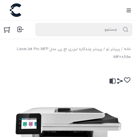
خانه
/
پرینتر نو
/ پرینتر چندکاره لیزری اچ پی مدل LaserJet Pro MFP
M428fdw