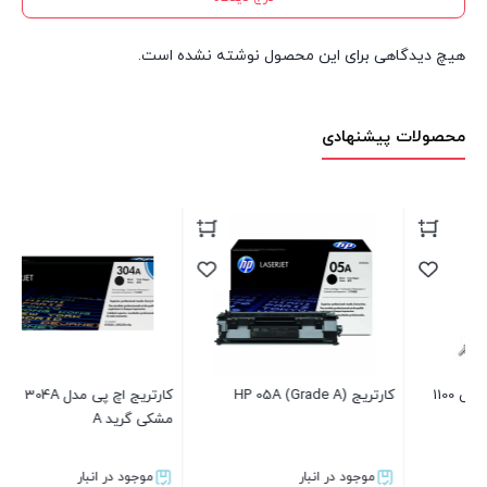
هیچ دیدگاهی برای این محصول نوشته نشده است.
محصولات پیشنهادی
1005
83
کارتریج HP 05A (Grade A)
کارتریج اچ پی مدل 304A رنگ
مشکی گرید A
موجود در انبار
موجود در انبار