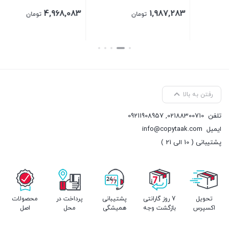
4,968,083
1,987,283
تومان
تومان
بستن
بستن
رفتن به بالا
تلفن
02188300710
,
09211908957
ایمیل
info@copytaak.com
پشتیبانی ( 10 الی 21 )
تحویل
7 روز گارانتی
پشتیبانی
پرداخت در
محصولات
اکسپرس
بازگشت وجه
همیشگی
محل
اصل