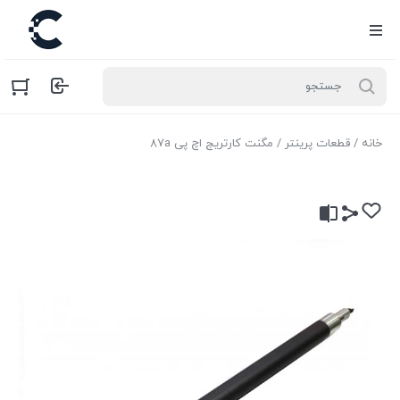
خانه
/
قطعات پرینتر
/ مگنت کارتریج اچ پی 87a