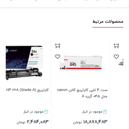
محصولات مرتبط
ست 4 تایی کارتریج کانن canon
کارتریج HP 26A (Grade A)
مدل 045 گرید A
اص
موجود در انبار
موجود در انبار
83
2,484,083
18,878,483
تومان
تومان