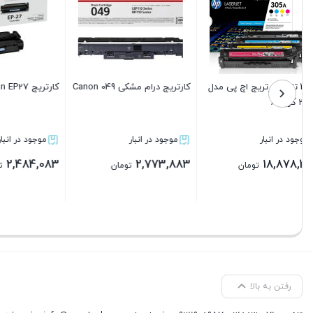
کارتریج Canon EP22
کارتریج برادر 2405 گرید A
موجود در انبار
موجود در انبار
3,726,083
2,732,483
ان
تومان
تومان
بستن
بستن
رفتن به بالا