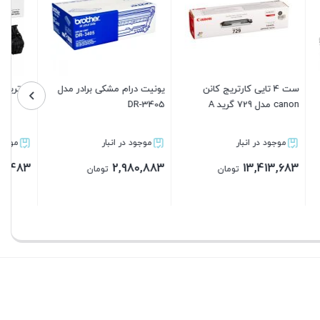
اسکنر تخت اچ پی مدل Scan
Jet Pro 2500 f1
آبی گرید A
 انبار
موجود در انبار
موجود در انبار
5,464,883
818,101,492
1,
تومان
تومان
تومان
بستن
بستن