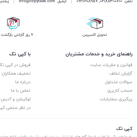
تلفن
02188300710
,
09211908957
ایمیل
info@copytaak.com
پشتیبانی ( 
تحویل اکسپرس
7 روز گارانتی بازگشت وجه
راهنمای خرید و خدمات مشتریان
با کپی تک
قوانین و مقررات سایت
فروش در کپی تک
گزارش تخلف
تخفیف همکاران
سوالات متداول
درباره ما
حساب کاربری
تماس با ما
پیگیری سفارشات
لوکیشن و آدرس
در نظر سنجی کپ
کپی تک
به عنوان یکی از اولین فروشگاه های اینترنتی در زمینه پیرنتر با سالها سابقه حضو