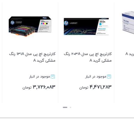
پک 4 تایی کارتریج اچ پی مدل
کارتریج تونر مشکی HP 55A
پک 4 تای
305A گرید A
(Grade A)
648A گرید A
موجود در انبار
موجود در انبار
موجود در ا
,304,883
3,974,483
18,878,483
تومان
تومان
بستن
بستن
بستن