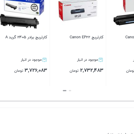
ست 4 تایی کارتریج کانن
یونیت درام مشکی برادر مدل
کارتریج Canon 737
canon مدل 729 گرید A
DR-3405
موجود در انبار
موجود در انبار
موجود در
904,483
2,980,883
13,413,683
تومان
تومان
بستن
بستن
بستن