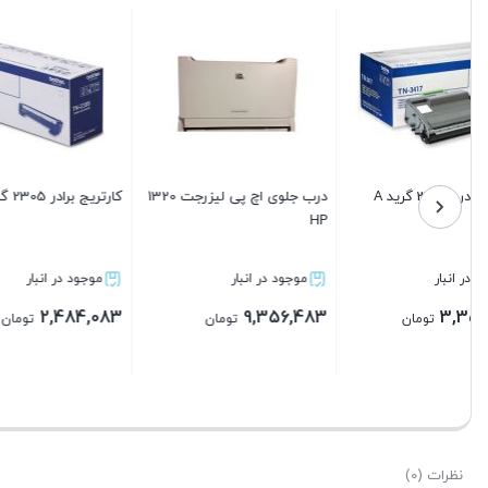
کارتریج اچ پی مدل 203A رنگ
کارتریج اچ پی مدل 131A رنگ
مشکی گرید A
مشکی گرید A
موجود در انبار
موجود در انبار
3,726,083
4,471,283
تومان
تومان
بستن
بستن
نظرات (0)