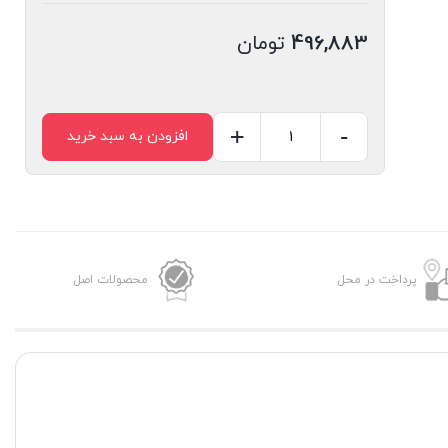
496,883
تومان
+
-
افزودن به سبد خرید
مگنت
رولر
پرینتر
اچ
پی
پرداخت در محل
محصولات اصل
۳۰۰۵
عدد