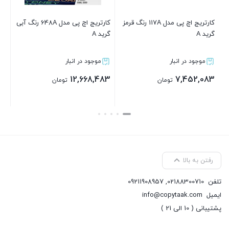
کارتریج اچ پی مدل 117A رنگ قرمز
کارتریج اچ پی مدل 648A رنگ آبی
گرید A
گرید A
مشکی
موجود در انبار
موجود در انبار
م
083
12,668,483
7,452,083
تومان
تومان
بستن
بستن
رفتن به بالا
تلفن
02188300710
,
09211908957
ایمیل
info@copytaak.com
پشتیبانی ( 10 الی 21 )