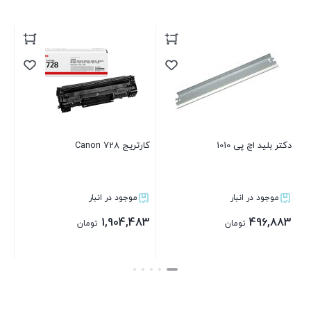
دکتر بلید اچ پی 1010
کارتریج Canon 728
برد فرمتر
موجود در انبار
موجود در انبار
موج
6,883
1,904,483
496,883
تومان
تومان
بستن
بستن
ب