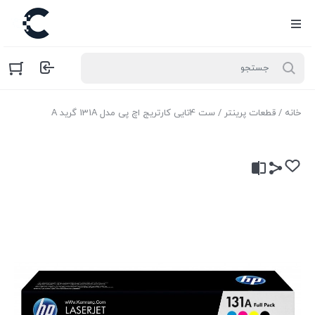
خانه
/
قطعات پرینتر
/ ست 4تایی کارتریج اچ پی مدل 131A گرید A