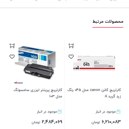
محصولات مرتبط
کارتریج کانن canon مدل 045 رنگ
کارتریج پرینتر لیزری سامسونگ
زرد گرید A
مدل 103
گری
موجود در انبار
موجود در انبار
83
2,484,069
6,210,083
تومان
تومان