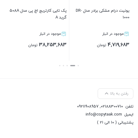
یونیت درام مشکی برادر مدل DR-
پک تایی کارتریج اچ پی مدل 508A
درب
1000
گرید A
موجود در انبار
موجود در انبار
83
38,253,683
4,719,683
تومان
تومان
بستن
بستن
رفتن به بالا
تلفن
02188300710
,
09211908957
ایمیل
info@copytaak.com
پشتیبانی ( 10 الی 21 )