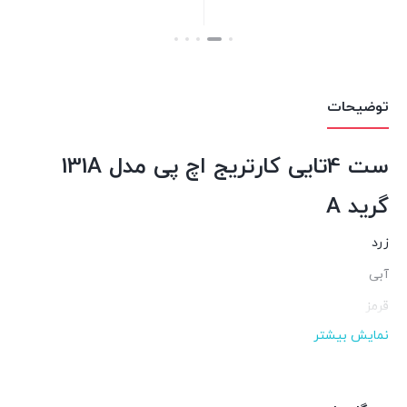
بستن
بستن
توضیحات
ست 4تایی کارتریج اچ پی مدل 131A
گرید A
زرد
آبی
قرمز
نمایش بیشتر
مشکی
دستگاه های سازگار:M251/M276/pro200