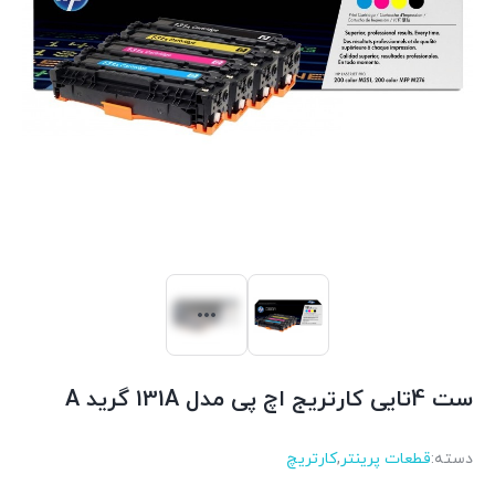
ست 4تایی کارتریج اچ پی مدل 131A گرید A
دسته:
قطعات پرینتر
,
کارتریچ