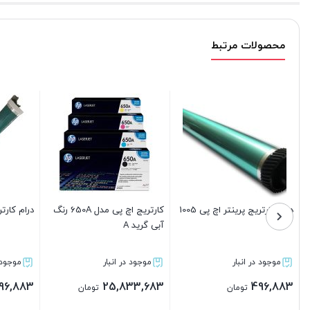
محصولات مرتبط
اچ پی مدل 26A
فوم کارتریج اچ پی 26A
کا
آبی گرید A
نبار
موجود در انبار
موجود در انبار
4,968,083
496,883
تومان
تومان
تومان