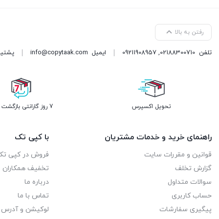
رفتن به بالا
تلفن
02188300710
,
09211908957
ایمیل
info@copytaak.com
پشتیبانی ( 
تحویل اکسپرس
7 روز گارانتی بازگشت وجه
راهنمای خرید و خدمات مشتریان
با کپی تک
قوانین و مقررات سایت
فروش در کپی تک
گزارش تخلف
تخفیف همکاران
سوالات متداول
درباره ما
حساب کاربری
تماس با ما
پیگیری سفارشات
لوکیشن و آدرس