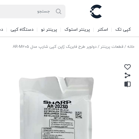
کپی تک
اسکنر
پرینتر استوک
پرینتر نو
دستگاه کپی
دس
خانه
/
قطعات پرینتر
/ دولوپر طرح فابریک ژاپن کپی شارپ مدل AR-M205