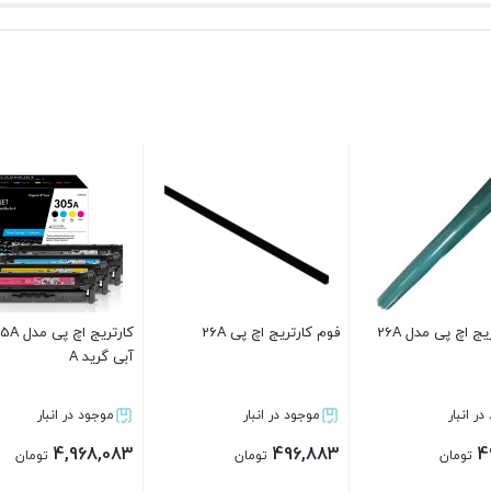
رتریج اچ پی مدل 305A رنگ
دکتر بلید اچ پی HP 1005
کارتریج کانن canon مدل 716
کارتر
Doctor Blade
رنگ زرد گرید A
پی HP 10A (Grade A)
موجود در انبار
موجود در انبار
مو
483
4,968,083
496,883
تومان
تومان