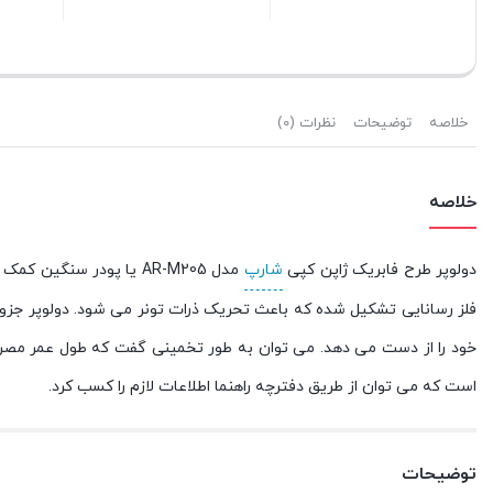
بستن
بستن
خلاصه
توضیحات
نظرات (0)
خلاصه
دولوپر طرح فابریک ژاپن کپی
شارپ
مدل AR-M205 یا پودر سنگین کمک می کند که پودر تونر در
فلز رسانایی تشکیل شده که باعث تحریک ذرات تونر می شود. دولوپر جز
است که می توان از طریق دفترچه راهنما اطلاعات لازم را کسب کرد.
توضیحات