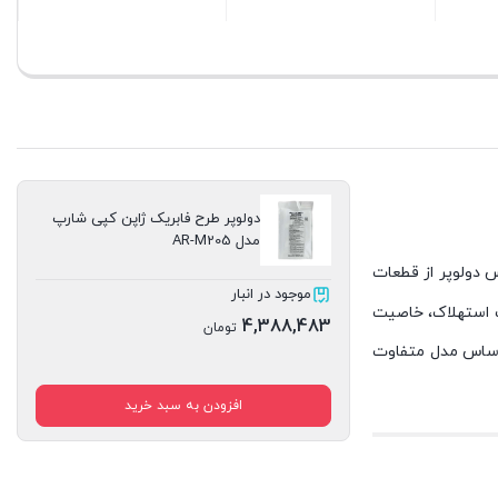
بستن
بستن
بستن
دولوپر طرح فابریک ژاپن کپی شارپ
مدل AR-M205
 دولوپر از قطعات
موجود در انبار
ت استهلاک، خاصیت
4,388,483
تومان
ر در دستگاه های کپی بر اساس مدل متفاوت
افزودن به سبد خرید