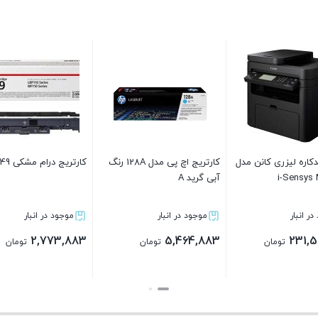
کارتریج کانن canon مدل 729
کارتریج برادر 2130 گرید A
کارتریج
رنگ آبی گرید A
موجود در انبار
موجود در انبار
مو
883
2,732,483
4,222,883
تومان
تومان
بستن
بستن