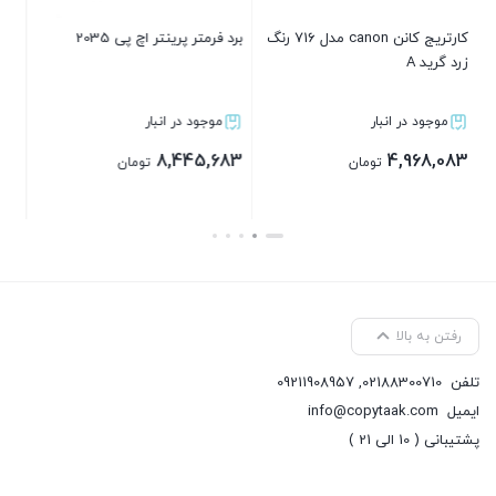
 پرینتر اچ پی 2035
پرینتر سامسونگ ام ال 2160
کارتریج پرینت
مدل 105
د در انبار
موجود در انبار
موجود در انب
2,518,569
57,670,337
8,44
تومان
تومان
ت
تن
بستن
بستن
رفتن به بالا
تلفن
02188300710
,
09211908957
ایمیل
info@copytaak.com
پشتیبانی ( 10 الی 21 )