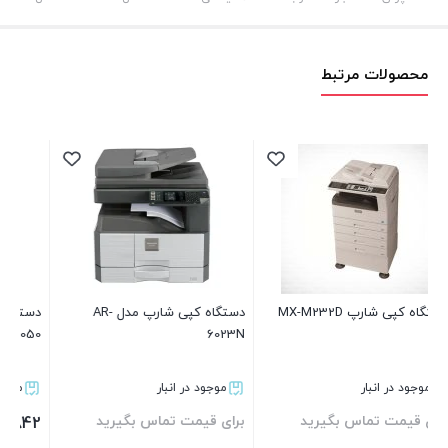
محصولات مرتبط
دستگاه کپی شارپ مدل AR-
دستگاه کپی شارپ مدل MX-
دستگاه کپی شارپ مدل 31
M5050
ار
موجود در انبار
موجود در انبار
ماس بگیرید
3,836,386,749
1,227,971,842
تومان