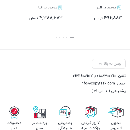
موجود در انبار
موجود در انبار
4,471,283
4,388,483
تومان
تومان
بستن
بستن
رفتن به بالا
تلفن
02188300710
,
09211908957
ایمیل
info@copytaak.com
پشتیبانی ( 10 الی 21 )
تحویل
7 روز گارانتی
پشتیبانی
پرداخت در
محصولات
اکسپرس
بازگشت وجه
همیشگی
محل
اصل