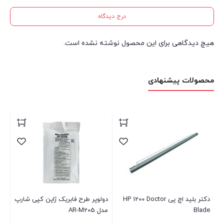
درج دیدگاه
هیچ دیدگاهی برای این محصول نوشته نشده است.
محصولات پیشنهادی
HP 1200
دولوپر طرح فابریک ژاپن کپی شارپ
کارتریج اچ پی مدل 130A رنگ
مدل AR-M205
مشکی گرید A