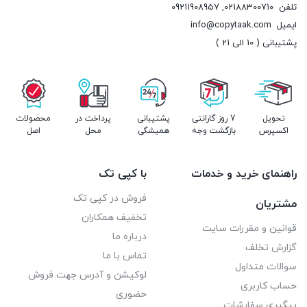
تلفن
02188300710
,
09211908957
ایمیل
info@copytaak.com
پشتیبانی ( 10 الی 21 )
تحویل
7 روز گارانتی
پشتیبانی
پرداخت در
محصولات
اکسپرس
بازگشت وجه
همیشگی
محل
اصل
راهنمای خرید و خدمات
با کپی تک
فروش در کپی تک
مشتریان
تخفیف همکاران
قوانین و مقررات سایت
درباره ما
گزارش تخلف
تماس با ما
سوالات متداول
لوکیشن و آدرس جهت فروش
حساب کاربری
حضوری
پیگیری سفارشات