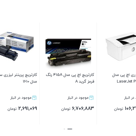
ر لیزری سامسونگ
کارتریج تونر رنگ مشکی کانن
کارتریج کانن 
Canon 712
رنگ زرد گرید A
ار
موجود در انبار
موجود در انبار
6,210,083
2,773,883
مان
تومان
تومان
بستن
بستن