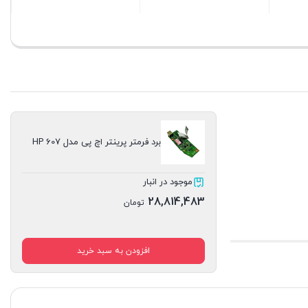
بستن
بستن
بس
برد فرمتر پرینتر اچ پی مدل HP 607
موجود در انبار
28,814,483
تومان
افزودن به سبد خرید