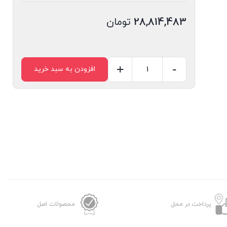
28,814,483
تومان
+
-
افزودن به سبد خرید
برد
فرمتر
پرینتر
اچ
پی
مدل
HP
607
عدد
پرداخت در محل
محصولات اصل