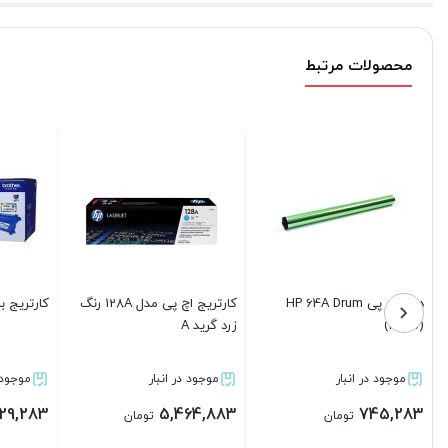
محصولات مرتبط
ارتریج برادر 3320 گرید A
کارتریج پرینتر 150a اچ پی
پک 4 تایی 
(Grade A)
504A گرید A
موجود در انبار
موجود در انبار
موجود در انب
5,705,683
8,942,483
3,229,28
تومان
تومان