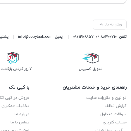
رفتن به بالا
تلفن
02188300710
,
09211908957
ایمیل
info@copytaak.com
پشتیبانی ( 
تحویل اکسپرس
7 روز گارانتی بازگشت وجه
راهنمای خرید و خدمات مشتریان
با کپی تک
قوانین و مقررات سایت
فروش در کپی تک
گزارش تخلف
تخفیف همکاران
سوالات متداول
درباره ما
حساب کاربری
تماس با ما
پیگیری سفارشات
لوکیشن و آدرس