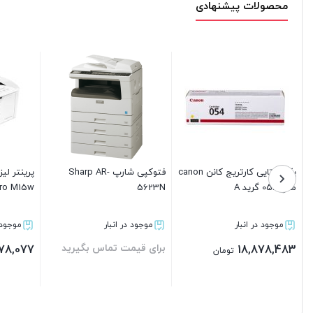
محصولات پیشنهادی
رینتر لیزری اچ پی مدل
کارتریج اچ پی مدل 415A رنگ
کارتریج پرینت
LaserJet Pro M15
قرمز گرید A
مدل 1610
موجود در انبار
موجود در انبار
موجود در انب
2,691,069
6,706,883
106,278,07
تومان
تومان
تو
بستن
بستن
بستن