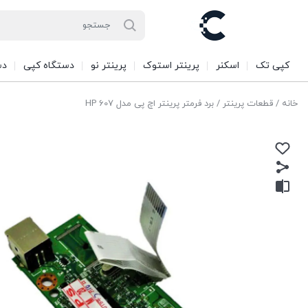
کپی تک
اسکنر
پرینتر استوک
پرینتر نو
دستگاه کپی
دس
خانه
/
قطعات پرینتر
/ برد فرمتر پرینتر اچ پی مدل HP 607