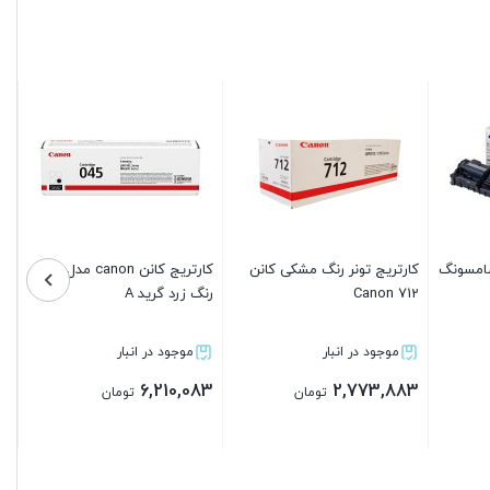
canon مدل 045
کارتریج اچ پی مدل 207A رنگ
یونیت درام مشکی برادر مدل
کارتریج د
قرمز گرید A
DR-3355
موجود در انبار
موجود در انبار
موجو
,883
2,235,683
12,420,083
تومان
تومان
بستن
بستن
بس