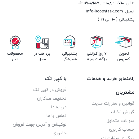
تلفن
02188300710
,
09211908957
ایمیل
info@copytaak.com
پشتیبانی ( 10 الی 21 )
تحویل
7 روز گارانتی
پشتیبانی
پرداخت در
محصولات
اکسپرس
بازگشت وجه
همیشگی
محل
اصل
راهنمای خرید و خدمات
با کپی تک
فروش در کپی تک
مشتریان
تخفیف همکاران
قوانین و مقررات سایت
درباره ما
گزارش تخلف
تماس با ما
سوالات متداول
لوکیشن و آدرس جهت فروش
حساب کاربری
حضوری
پیگیری سفارشات