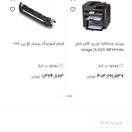
پرینتر چندکاره لیزری کانن مدل
فیلم فیوزینگ پرینتر اچ پی 1018
برد
image CLASS MF247dw
موجود در انبار
موجود در انبار
83
1,324,883
403,691,537
تومان
تومان
بستن
بستن
رفتن به بالا