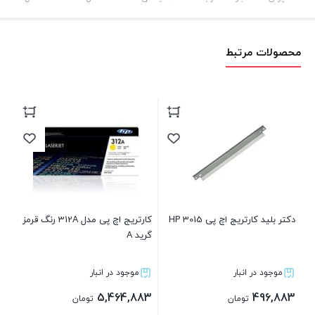
محصولات مرتبط
دکتر بلید کارتریج اچ پی HP 3015
کارتریج اچ پی مدل 312A رنگ قرمز
گرید A
گری
موجود در انبار
موجود در انبار
83
5,464,883
496,883
تومان
تومان