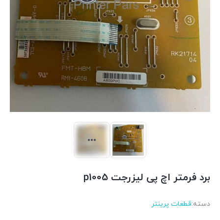
برد فرمتر اچ پی لیزرجت p1005
دسته:
قطعات پرینتر