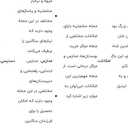
میوه و تره‌بار
حشمتیه و پاساژهای
مختلف در این محله
بزرگ بود
محله حشمتیه دارای
م
وجود دارند که
ن خان
امکانات مختلفی از
ا
نیازهای ساکنین را
لدین شاه
جمله مراکز خرید،
گ
برطرف می‌کنند.
، این باغ
بوستان‌ها، مدارس و
ا
امکانات
مدارس:
مدارس
دسترسی
کتر
مراکز درمانی است. از
ا
ابتدایی، راهنمایی و
و به
جمله مهم‌ترین این
م
دبیرستان‌های
تبدیل
امکانات می‌توان به
ر
مختلفی در این محله
موارد زیر اشاره کرد:
ف
وجود دارند که امکان
تحصیل را برای
فرزندان ساکنین