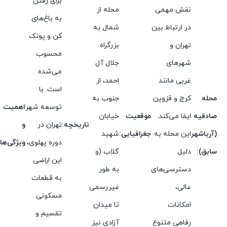
برای رفتن
نقش مهمی
محله از
به باغ‌های
در ارتباط بین
شمال به
کن و پونک
تهران و
بزرگراه
محسوب
شهرهای
جلال آل
می‌شده
غربی مانند
احمد، از
است. با
محله
کرج و قزوین
جنوب به
توسعه شهر
اهمیت
صادقیه
ایفا می‌کند.
موقعیت
خیابان
تاریخچه:
تهران در
و
(آریاشهر
این محله به
جغرافیایی:
شهید
دوره پهلوی،
ویژگی‌ها:
سابق):
دلیل
گلاب (و
این اراضی
دسترسی‌های
به طور
به قطعات
عالی،
غیررسمی
مسکونی
امکانات
تا میدان
تقسیم و
رفاهی متنوع
آزادی نیز