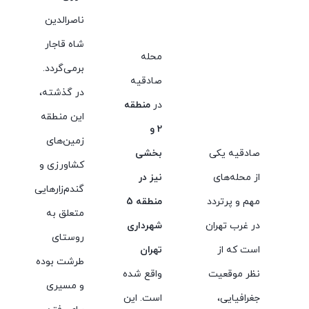
ناصرالدین
شاه قاجار
محله
برمی‌گردد.
صادقیه
در گذشته،
در
منطقه
این منطقه
2 و
زمین‌های
صادقیه یکی
بخشی
کشاورزی و
از محله‌های
نیز در
گندم‌زارهایی
مهم و پرتردد
منطقه 5
متعلق به
در غرب تهران
شهرداری
روستای
است که از
تهران
طرشت بوده
نظر موقعیت
واقع شده
و مسیری
جغرافیایی،
است. این