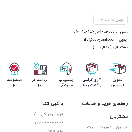
رفتن به بالا
تلفن
02188300710
,
09211908957
ایمیل
info@copytaak.com
پشتیبانی ( 10 الی 21 )
تحویل
7 روز گارانتی
پشتیبانی
پرداخت در
محصولات
اکسپرس
بازگشت وجه
همیشگی
محل
اصل
راهنمای خرید و خدمات
با کپی تک
فروش در کپی تک
مشتریان
تخفیف همکاران
قوانین و مقررات سایت
درباره ما