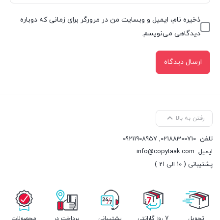
ذخیره نام، ایمیل و وبسایت من در مرورگر برای زمانی که دوباره
دیدگاهی می‌نویسم.
رفتن به بالا
تلفن
02188300710
,
09211908957
ایمیل
info@copytaak.com
پشتیبانی ( 10 الی 21 )
تحویل
7 روز گارانتی
پشتیبانی
پرداخت در
محصولات