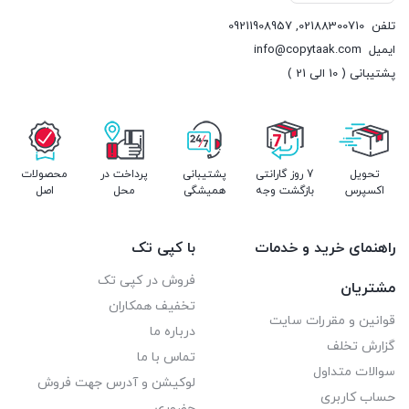
تلفن
02188300710
,
09211908957
ایمیل
info@copytaak.com
پشتیبانی ( 10 الی 21 )
تحویل
7 روز گارانتی
پشتیبانی
پرداخت در
محصولات
اکسپرس
بازگشت وجه
همیشگی
محل
اصل
راهنمای خرید و خدمات
با کپی تک
فروش در کپی تک
مشتریان
تخفیف همکاران
قوانین و مقررات سایت
درباره ما
گزارش تخلف
تماس با ما
سوالات متداول
لوکیشن و آدرس جهت فروش
حساب کاربری
حضوری