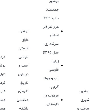
بوشهر
جمعیت:
حدود ۲۲۳
هزار نفر (بر
بوشهر
اساس
دارای
سرشماری
قدمتی
سال ۱۳۹۵)
طولانی
مردم
زبان:
است و
بوش
فارسی
در طول
دارا
آب و هوا:
تاریخ،
فره
گرم و
بوشهر،
نام‌های
غنی 
مرطوب در
شهری
مختلفی
متن
تابستان،
ساحلی و
داشته
هست