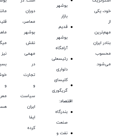
استراتژیک
است. در
بوشه
بوشهر
خود، یکی
دوران
مانن
بازار
از
معاصر،
قلیه
قدیم
مهم‌ترین
بوشهر
ماهی
بوشهر
بنادر ایران
نقش
میگو
آرامگاه
محسوب
مهمی
نیز
رئیسعلی
می‌شود.
در
بسیا
دلواری
تجارت
خوش
کلیسای
و
و
گریگوری
سیاست
معر
اقتصاد:
ایران
هست
بندرگاه
ایفا
صنعت
کرده
نفت و