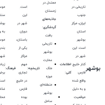
معتدل در
تاریخی در
است.
موس
زمستان
جنوب
این
سنت
جاذبه‌های
ایران، مرکز
شهر در
بوشه
گردشگری:
استان
دوران
به و
بافت
بوشهر
باستان،
موس
تاریخی
است. این
یکی از
بندر
بوشهر
شهر در
مراکز
شهر
عمارت
کنار خلیج
اطلاعات
مهم
زیاد
بوشهر
ملک
تاریخچه:
فرهنگ:
فارس
کلی:
تجاری
برخو
موزه
واقع شده
در خلیج
است
منطقه‌ای
و به دلیل
فارس
غذاه
بوشهر
موقعیت
بوده
محل
ساحل