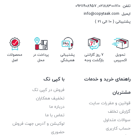
تلفن
02188300710
,
09211908957
ایمیل
info@copytaak.com
پشتیبانی ( 10 الی 21 )
تحویل
7 روز گارانتی
پشتیبانی
پرداخت در
محصولات
اکسپرس
بازگشت وجه
همیشگی
محل
اصل
راهنمای خرید و خدمات
با کپی تک
فروش در کپی تک
مشتریان
تخفیف همکاران
قوانین و مقررات سایت
درباره ما
گزارش تخلف
تماس با ما
سوالات متداول
لوکیشن و آدرس جهت فروش
حساب کاربری
حضوری