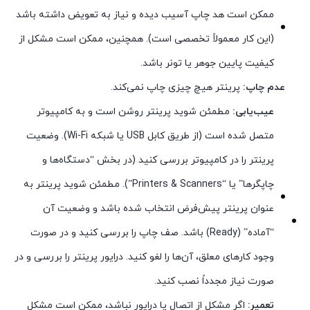
ممکن است هد چاپ آسیب دیده و نیاز به تعویض داشته باشد
(این کار معمولاً تخصصی است). همچنین، ممکن است مشکل از
کیفیت پایین جوهر یا تونر باشد.
عدم چاپ:
پرینتر هیچ چیزی چاپ نمی‌کند.
عیب‌یابی:
مطمئن شوید پرینتر روشن است و به کامپیوتر
متصل شده است (از طریق کابل USB یا شبکه Wi-Fi). وضعیت
پرینتر را در کامپیوتر بررسی کنید (در بخش “دستگاه‌ها و
چاپگرها” یا “Printers & Scanners”). مطمئن شوید پرینتر به
عنوان پرینتر پیش‌فرض انتخاب شده باشد و وضعیت آن
“آماده” (Ready) باشد. صف چاپ را بررسی کنید و در صورت
وجود کارهای معلق، آن‌ها را لغو کنید. درایور پرینتر را بررسی و در
صورت نیاز مجدداً نصب کنید.
تعمیر:
اگر مشکل از اتصال یا درایور نباشد، ممکن است مشکل