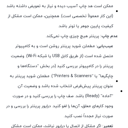
ممکن است هد چاپ آسیب دیده و نیاز به تعویض داشته باشد
(این کار معمولاً تخصصی است). همچنین، ممکن است مشکل از
کیفیت پایین جوهر یا تونر باشد.
عدم چاپ:
پرینتر هیچ چیزی چاپ نمی‌کند.
عیب‌یابی:
مطمئن شوید پرینتر روشن است و به کامپیوتر
متصل شده است (از طریق کابل USB یا شبکه Wi-Fi). وضعیت
پرینتر را در کامپیوتر بررسی کنید (در بخش “دستگاه‌ها و
چاپگرها” یا “Printers & Scanners”). مطمئن شوید پرینتر به
عنوان پرینتر پیش‌فرض انتخاب شده باشد و وضعیت آن
“آماده” (Ready) باشد. صف چاپ را بررسی کنید و در صورت
وجود کارهای معلق، آن‌ها را لغو کنید. درایور پرینتر را بررسی و در
صورت نیاز مجدداً نصب کنید.
تعمیر:
اگر مشکل از اتصال یا درایور نباشد، ممکن است مشکل