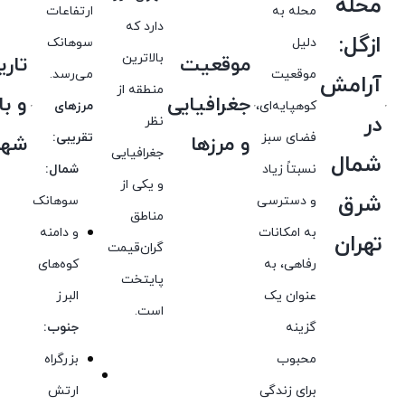
محله
محله به
ارتفاعات
دارد که
ازگل:
دلیل
سوهانک
بالاترین
موقعیت
تار
موقعیت
می‌رسد.
آرامش
منطقه از
جغرافیایی
و ب
کوهپایه‌ای،
مرزهای
در
نظر
فضای سبز
تقریبی:
و مرزها
شهر
جغرافیایی
شمال
نسبتاً زیاد
شمال:
و یکی از
شرق
و دسترسی
سوهانک
مناطق
به امکانات
و دامنه
تهران
گران‌قیمت
رفاهی، به
کوه‌های
پایتخت
عنوان یک
البرز
است.
گزینه
جنوب:
محبوب
بزرگراه
برای زندگی
ارتش