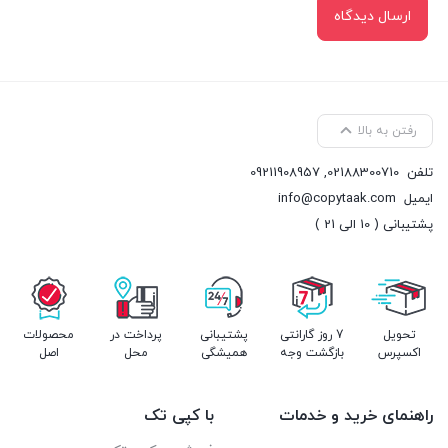
رفتن به بالا
تلفن
02188300710
,
09211908957
ایمیل
info@copytaak.com
پشتیبانی ( 10 الی 21 )
تحویل
7 روز گارانتی
پشتیبانی
پرداخت در
محصولات
اکسپرس
بازگشت وجه
همیشگی
محل
اصل
راهنمای خرید و خدمات
با کپی تک