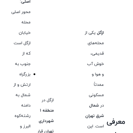
اصلی:
محور اصلی
محله
ازگل
یکی از
خیابان
محله‌های
ازگل است
قدیمی،
که از
خوش آب
جنوب به
و هوا و
بزرگراه
عمدتاً
ارتش و از
مسکونی
شمال به
ازگل در
در
شمال
دامنه
منطقه ۱
شرق تهران
رشته‌کوه
معرفی
شهرداری
است. این
البرز و
تهران
قرار