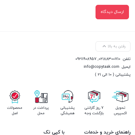
رفتن به بالا
تلفن
02188300710
,
09211908957
ایمیل
info@copytaak.com
پشتیبانی ( 10 الی 21 )
تحویل
7 روز گارانتی
پشتیبانی
پرداخت در
محصولات
اکسپرس
بازگشت وجه
همیشگی
محل
اصل
راهنمای خرید و خدمات
با کپی تک