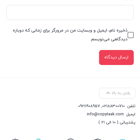
ذخیره نام، ایمیل و وبسایت من در مرورگر برای زمانی که دوباره
دیدگاهی می‌نویسم.
رفتن به بالا
تلفن
02188300710
,
09211908957
ایمیل
info@copytaak.com
پشتیبانی ( 10 الی 21 )