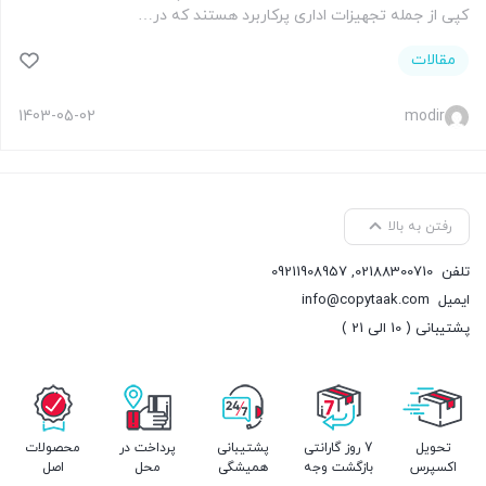
کپی از جمله تجهیزات اداری پرکاربرد هستند که در…
مقالات
1403-05-02
modir
رفتن به بالا
تلفن
02188300710
,
09211908957
ایمیل
info@copytaak.com
پشتیبانی ( 10 الی 21 )
تحویل
7 روز گارانتی
پشتیبانی
پرداخت در
محصولات
اکسپرس
بازگشت وجه
همیشگی
محل
اصل