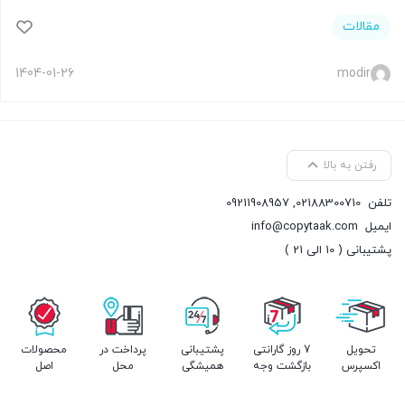
مقالات
1404-01-26
modir
رفتن به بالا
تلفن
02188300710
,
09211908957
ایمیل
info@copytaak.com
پشتیبانی ( 10 الی 21 )
تحویل
7 روز گارانتی
پشتیبانی
پرداخت در
محصولات
اکسپرس
بازگشت وجه
همیشگی
محل
اصل