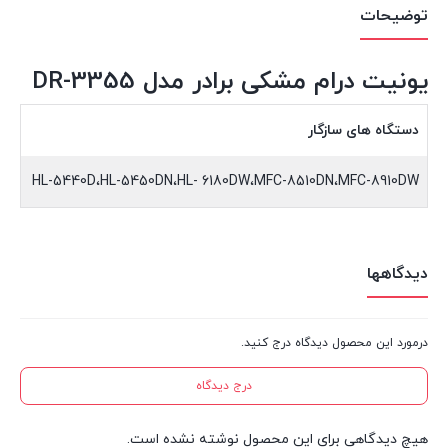
توضیحات
یونیت درام مشکی برادر مدل DR-3355
دستگاه های سازگار
HL-5440D،HL-5450DN،HL- 6180DW،MFC-8510DN،MFC-8910DW
دیدگاهها
درمورد این محصول دیدگاه درج کنید.
درج دیدگاه
هیچ دیدگاهی برای این محصول نوشته نشده است.