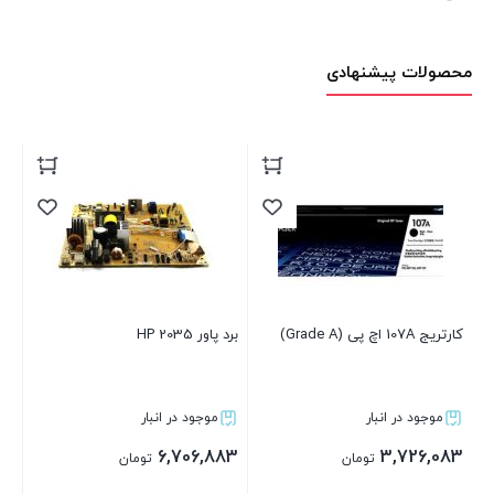
محصولات پیشنهادی
برد پاور HP 2035
کارتریج HP 12A (Grade A)
312A گر
موجود در انبار
موجود در انبار
483
1,987,283
6,706,883
تومان
تومان