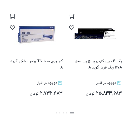
کارتریج TN-1000 برادر مشکی گرید
کارتریج اچ پی مدل 504A رنگ قرمز
A
گرید A
مشک
موجود در انبار
موجود در انبار
283
12,420,083
2,732,483
تومان
تومان
بستن
بستن