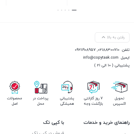
بستن
بستن
رفتن به بالا
تلفن
02188300710
,
09211908957
ایمیل
info@copytaak.com
پشتیبانی ( 10 الی 21 )
تحویل
7 روز گارانتی
پشتیبانی
پرداخت در
محصولات
اکسپرس
بازگشت وجه
همیشگی
محل
اصل
راهنمای خرید و خدمات
با کپی تک
فروش در کپی تک