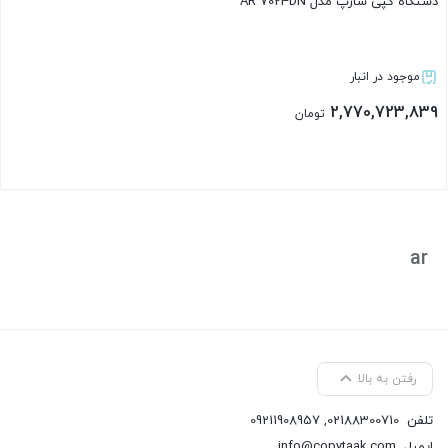
دستگاه کپی شارپ مدل AR 7024DN
موجود در انبار
2,770,723,839
تومان
بستن
ar
رفتن به بالا
تلفن
02188300710
,
09211908957
ایمیل
info@copytaak.com