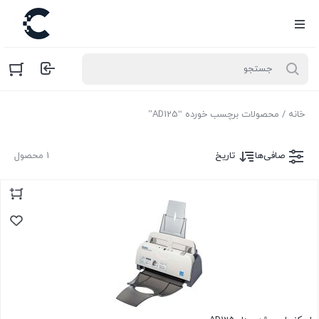
خانه
/ محصولات برچسب خورده “AD125”
صافی‌ها
تاریخ
1 محصول