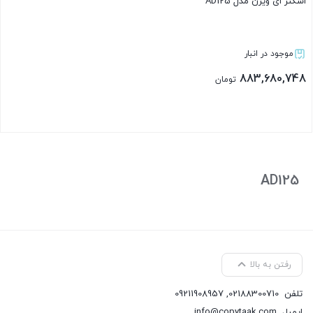
اسکنر ای ویژن مدل AD125
موجود در انبار
883,680,748
تومان
بستن
AD125
رفتن به بالا
تلفن
02188300710
,
09211908957
ایمیل
info@copytaak.com