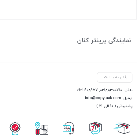
بستن
نمایندگی پرینتر کنان
رفتن به بالا
تلفن
02188300710
,
09211908957
ایمیل
info@copytaak.com
پشتیبانی ( 10 الی 21 )