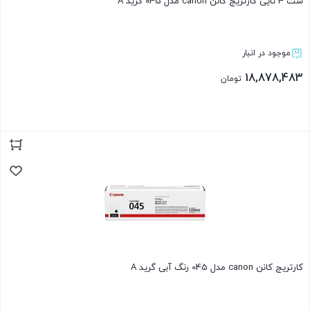
ست 4 تایی کارتریج کانن canon مدل 045 گرید A
موجود در انبار
18,878,483
تومان
بستن
کارتریج کانن canon مدل 045 رنگ آبی گرید A