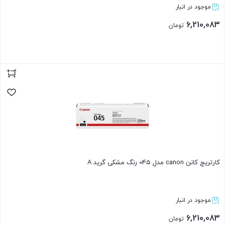
موجود در انبار
6,210,083
تومان
بستن
کارتریج کانن canon مدل 045 رنگ مشکی گرید A
موجود در انبار
6,210,083
تومان