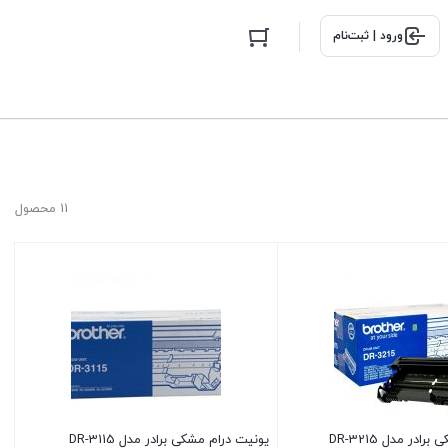
ورود | ثبت‌نام
11 محصول
ادر مدل DR-3215
یونیت درام مشکی برادر مدل DR-3115