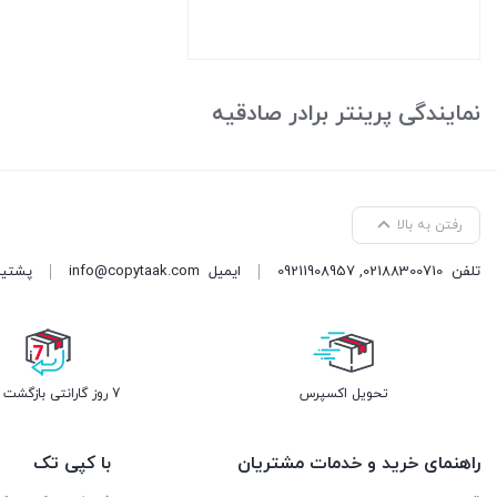
بستن
نمایندگی پرینتر برادر صادقیه
رفتن به بالا
تلفن
02188300710
,
09211908957
ایمیل
info@copytaak.com
پشتیبانی ( 
تحویل اکسپرس
7 روز گارانتی بازگشت وجه
راهنمای خرید و خدمات مشتریان
با کپی تک