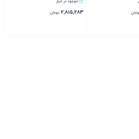
موجود در انبار
2,815,283
ومان
تومان
بستن