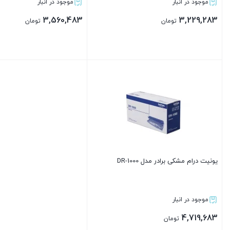
موجود در انبار
موجود در انبار
3,560,483
3,229,283
تومان
تومان
بستن
بستن
یونیت درام مشکی برادر مدل DR-1000
موجود در انبار
4,719,683
تومان