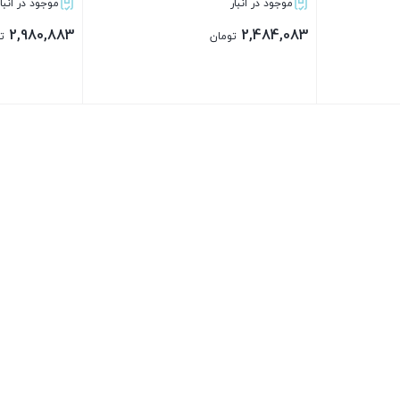
موجود در انبار
موجود در انبار
2,980,883
2,484,083
تومان
ت
بستن
بستن