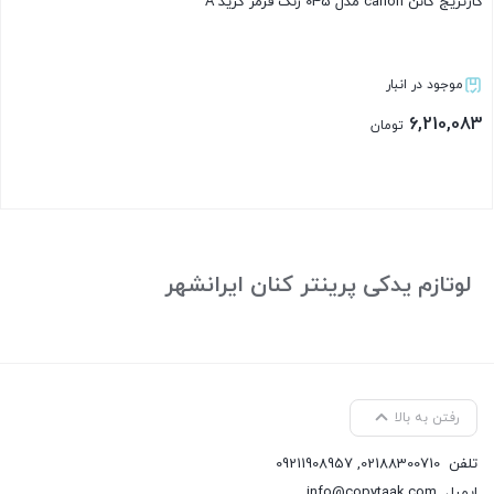
کارتریج کانن canon مدل 045 رنگ قرمز گرید A
موجود در انبار
6,210,083
تومان
بستن
لوتازم یدکی پرینتر کنان ایرانشهر
رفتن به بالا
تلفن
02188300710
,
09211908957
ایمیل
info@copytaak.com