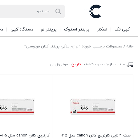
کپی تک
اسکنر
پرینتر استوک
پرینتر نو
دستگاه کپی
دس
خانه
/ محصولات برچسب خورده “لوازم یدکی پرینتر کنان فردوسی”
مرتب‌سازی:
محبوبیت
امتیاز
تاریخ
صعودی
نزولی
ست 4 تایی کارتریج کانن canon مدل 045
ک