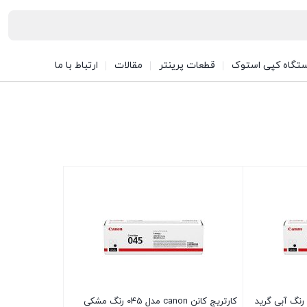
تگاه کپی استوک
قطعات پرینتر
مقالات
ارتباط با ما
ارتریج کانن canon مدل 045 رنگ آبی گرید
کارتریج کانن canon مدل 045 رنگ مشکی