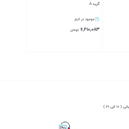
گرید A
موجود در انبار
6,210,083
تومان
بستن
10 الی 21 )