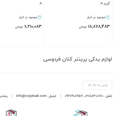
گرید A
A
موجود در انبار
موجود در انبار
6,210,083
18,878,483
تومان
تومان
بستن
بستن
لوازم یدکی پرینتر کنان فردوسی
رفتن به بالا
تلفن
02188300710
,
09211908957
ایمیل
info@copytaak.com
پشتیبانی ( 