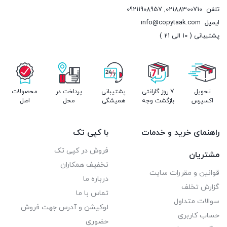
تلفن
02188300710
,
09211908957
ایمیل
info@copytaak.com
پشتیبانی ( 10 الی 21 )
تحویل
7 روز گارانتی
پشتیبانی
پرداخت در
محصولات
اکسپرس
بازگشت وجه
همیشگی
محل
اصل
راهنمای خرید و خدمات
با کپی تک
فروش در کپی تک
مشتریان
تخفیف همکاران
قوانین و مقررات سایت
درباره ما
گزارش تخلف
تماس با ما
سوالات متداول
لوکیشن و آدرس جهت فروش
حساب کاربری
حضوری