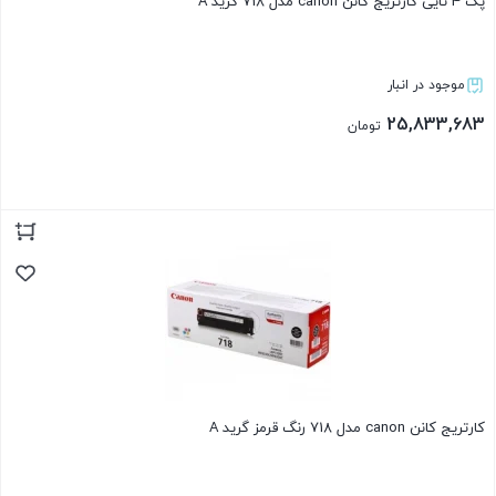
پک 4 تایی کارتریج کانن canon مدل 718 گرید A
موجود در انبار
25,833,683
تومان
بستن
کارتریج کانن canon مدل 718 رنگ قرمز گرید A