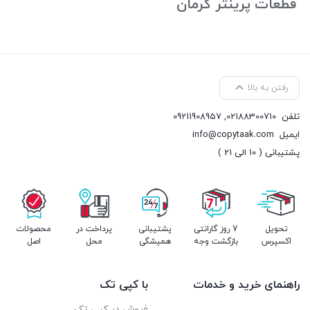
قطعات پرینتر کرمان
رفتن به بالا
تلفن
02188300710
,
09211908957
ایمیل
info@copytaak.com
پشتیبانی ( 10 الی 21 )
تحویل
7 روز گارانتی
پشتیبانی
پرداخت در
محصولات
اکسپرس
بازگشت وجه
همیشگی
محل
اصل
راهنمای خرید و خدمات
با کپی تک
فروش در کپی تک