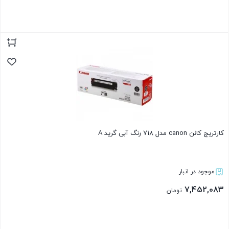
بستن
کارتریج کانن canon مدل 718 رنگ آبی گرید A
موجود در انبار
7,452,083
تومان