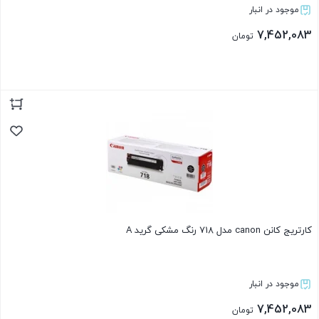
موجود در انبار
7,452,083
تومان
بستن
کارتریج کانن canon مدل 718 رنگ مشکی گرید A
موجود در انبار
7,452,083
تومان