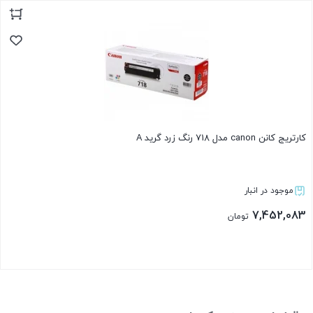
بستن
کارتریج کانن canon مدل 718 رنگ زرد گرید A
موجود در انبار
7,452,083
تومان
بستن