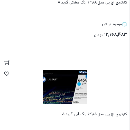
کارتریج اچ پی مدل 648A رنگ مشکی گرید A
موجود در انبار
12,668,483
تومان
بستن
کارتریج اچ پی مدل 648A رنگ آبی گرید A