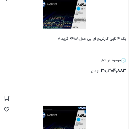
پک 4 تایی کارتریج اچ پی مدل 648A گرید A
موجود در انبار
30,304,883
تومان
بستن