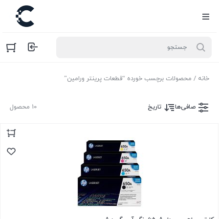
خانه
/ محصولات برچسب خورده “قطعات پرینتر ورامین”
صافی‌ها
تاریخ
10 محصول