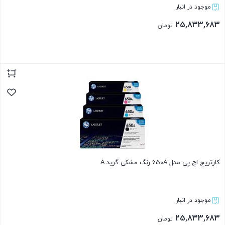
موجود در انبار
25,833,683
تومان
بستن
کارتریج اچ پی مدل 650A رنگ مشکی گرید A
موجود در انبار
25,833,683
تومان