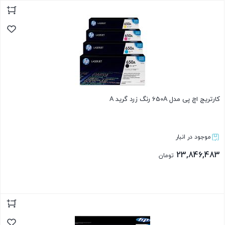
بستن
کارتریج اچ پی مدل 650A رنگ زرد گرید A
موجود در انبار
23,846,483
تومان
بستن