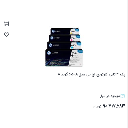
بستن
پک 4 تایی کارتریج اچ پی مدل 650A گرید A
موجود در انبار
90,417,683
تومان