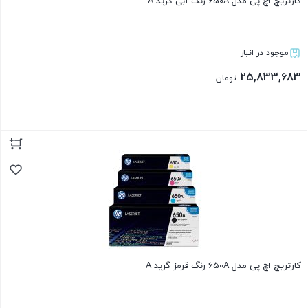
کارتریج اچ پی مدل 650A رنگ آبی گرید A
موجود در انبار
25,833,683
تومان
بستن
کارتریج اچ پی مدل 650A رنگ قرمز گرید A