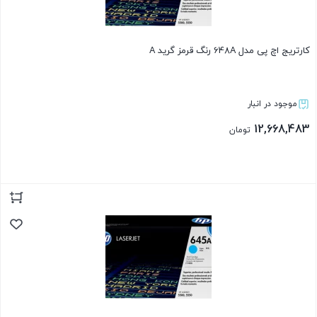
کارتریج اچ پی مدل 648A رنگ قرمز گرید A
موجود در انبار
12,668,483
تومان
بستن