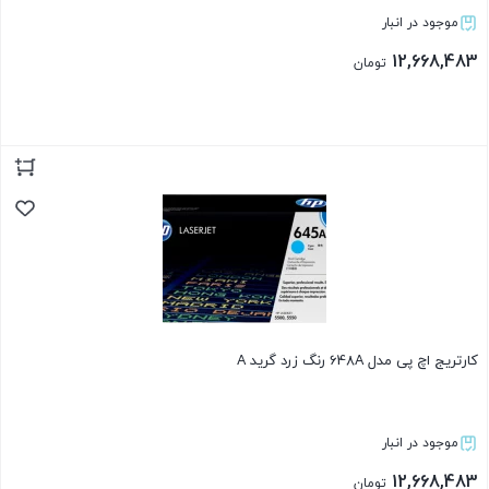
موجود در انبار
12,668,483
تومان
بستن
کارتریج اچ پی مدل 648A رنگ زرد گرید A
موجود در انبار
12,668,483
تومان