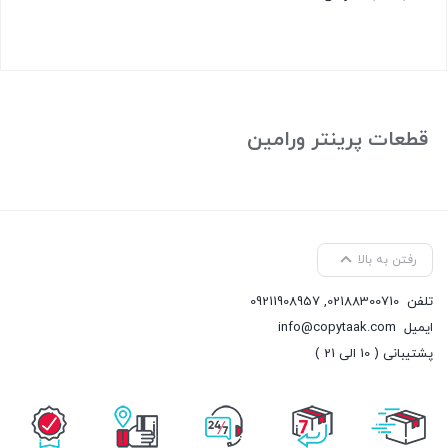
بستن
قطعات پرینتر ورامین
رفتن به بالا
تلفن
02188300710
,
09211908957
ایمیل
info@copytaak.com
پشتیبانی ( 10 الی 21 )