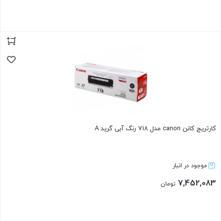
بستن
کارتریج کانن canon مدل 718 رنگ آبی گرید A
موجود در انبار
7,452,083
تومان