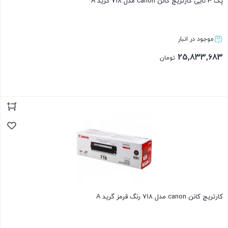
پک 4 تایی کارتریج کانن canon مدل 718 گرید A
موجود در انبار
25,833,683
تومان
بستن
کارتریج کانن canon مدل 718 رنگ قرمز گرید A