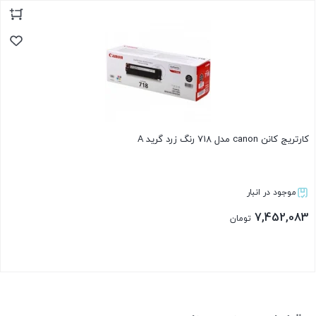
بستن
کارتریج کانن canon مدل 718 رنگ زرد گرید A
موجود در انبار
7,452,083
تومان
بستن