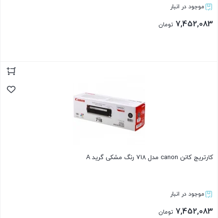
موجود در انبار
7,452,083
تومان
بستن
کارتریج کانن canon مدل 718 رنگ مشکی گرید A
موجود در انبار
7,452,083
تومان