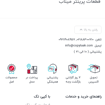
قطعات پرینتر میناب
رفتن به بالا
تلفن
02188300710
,
09211908957
ایمیل
info@copytaak.com
پشتیبانی ( 10 الی 21 )
تحویل
7 روز گارانتی
پشتیبانی
پرداخت در
محصولات
اکسپرس
بازگشت وجه
همیشگی
محل
اصل
راهنمای خرید و خدمات
با کپی تک
فروش در کپی تک