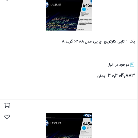
پک 4 تایی کارتریج اچ پی مدل 648A گرید A
موجود در انبار
30,304,883
تومان
بستن