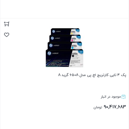
بستن
پک 4 تایی کارتریج اچ پی مدل 650A گرید A
موجود در انبار
90,417,683
تومان