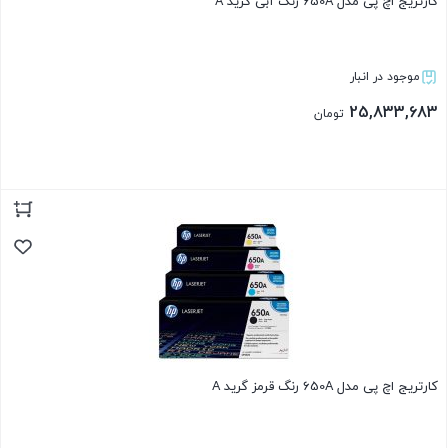
کارتریج اچ پی مدل 650A رنگ آبی گرید A
موجود در انبار
25,833,683
تومان
بستن
کارتریج اچ پی مدل 650A رنگ قرمز گرید A