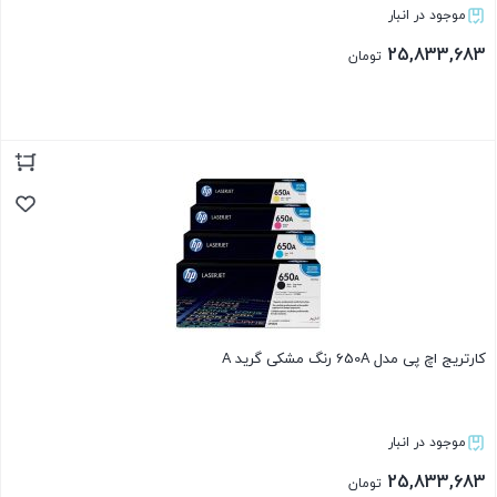
موجود در انبار
25,833,683
تومان
بستن
کارتریج اچ پی مدل 650A رنگ مشکی گرید A
موجود در انبار
25,833,683
تومان