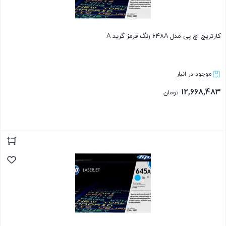
کارتریج اچ پی مدل 648A رنگ قرمز گرید A
موجود در انبار
12,668,483
تومان
بستن