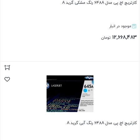
کارتریج اچ پی مدل 648A رنگ مشکی گرید A
موجود در انبار
12,668,483
تومان
بستن
کارتریج اچ پی مدل 648A رنگ آبی گرید A