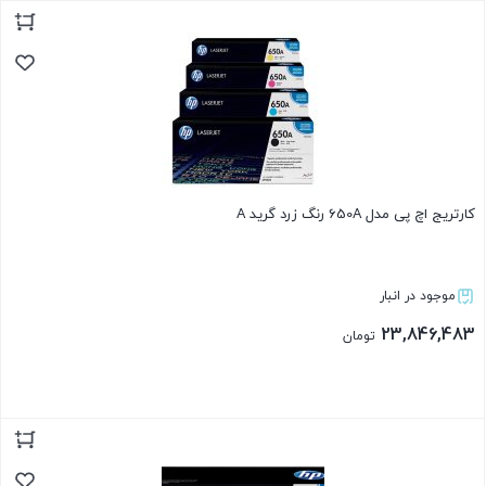
بستن
کارتریج اچ پی مدل 650A رنگ زرد گرید A
موجود در انبار
23,846,483
تومان
بستن