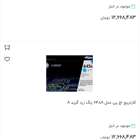
موجود در انبار
12,668,483
تومان
بستن
کارتریج اچ پی مدل 648A رنگ زرد گرید A
موجود در انبار
12,668,483
تومان