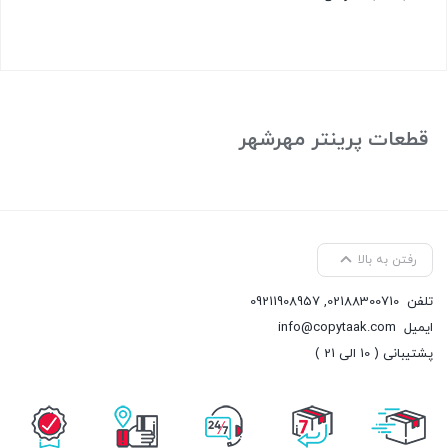
بستن
قطعات پرینتر مهرشهر
رفتن به بالا
تلفن
02188300710
,
09211908957
ایمیل
info@copytaak.com
پشتیبانی ( 10 الی 21 )