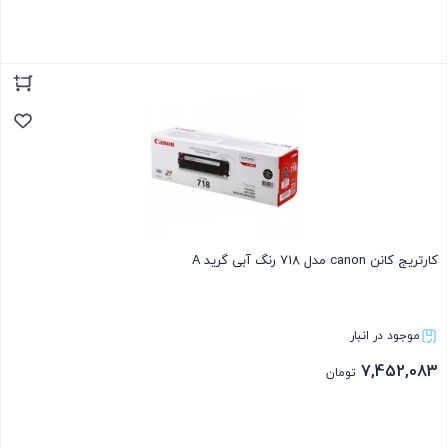
بستن
کارتریج کانن canon مدل 718 رنگ آبی گرید A
موجود در انبار
7,452,083
تومان