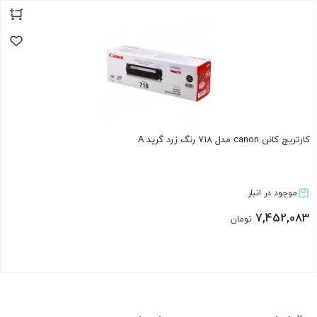
بستن
کارتریج کانن canon مدل 718 رنگ زرد گرید A
موجود در انبار
7,452,083
تومان
بستن