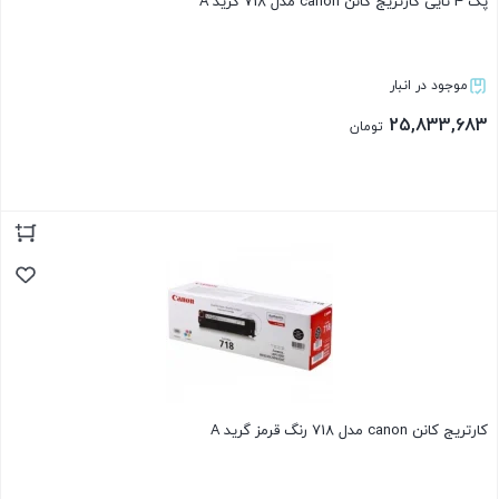
پک 4 تایی کارتریج کانن canon مدل 718 گرید A
موجود در انبار
25,833,683
تومان
بستن
کارتریج کانن canon مدل 718 رنگ قرمز گرید A