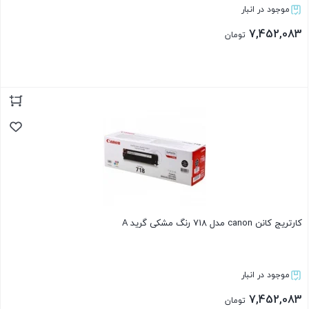
موجود در انبار
7,452,083
تومان
بستن
کارتریج کانن canon مدل 718 رنگ مشکی گرید A
موجود در انبار
7,452,083
تومان