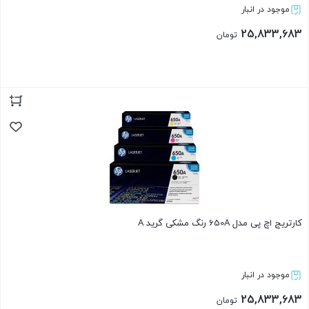
موجود در انبار
25,833,683
تومان
بستن
کارتریج اچ پی مدل 650A رنگ مشکی گرید A
موجود در انبار
25,833,683
تومان