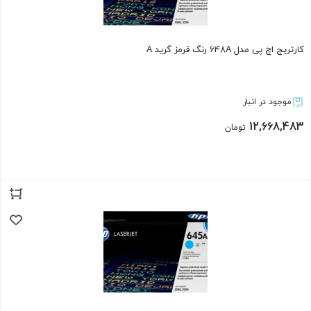
کارتریج اچ پی مدل 648A رنگ قرمز گرید A
موجود در انبار
12,668,483
تومان
بستن