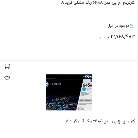
کارتریج اچ پی مدل 648A رنگ مشکی گرید A
موجود در انبار
12,668,483
تومان
بستن
کارتریج اچ پی مدل 648A رنگ آبی گرید A