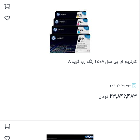
بستن
کارتریج اچ پی مدل 650A رنگ زرد گرید A
موجود در انبار
23,846,483
تومان
بستن