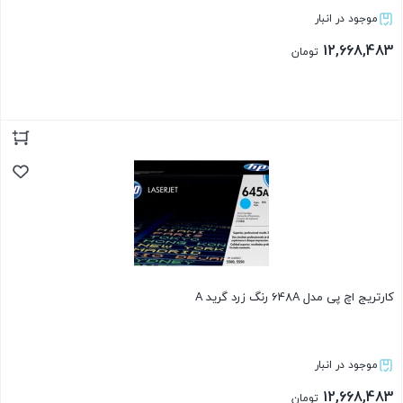
موجود در انبار
12,668,483
تومان
بستن
کارتریج اچ پی مدل 648A رنگ زرد گرید A
موجود در انبار
12,668,483
تومان