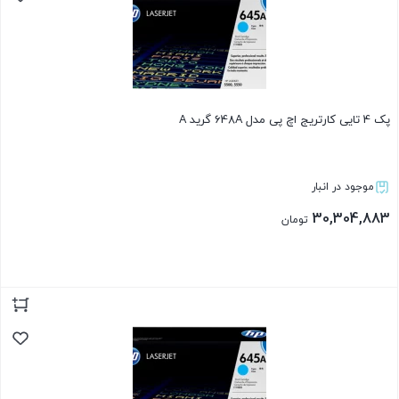
پک 4 تایی کارتریج اچ پی مدل 648A گرید A
موجود در انبار
30,304,883
تومان
بستن