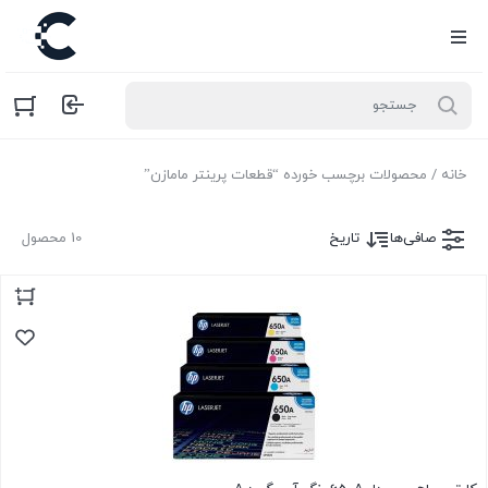
خانه
/ محصولات برچسب خورده “قطعات پرینتر مامازن”
صافی‌ها
تاریخ
10 محصول