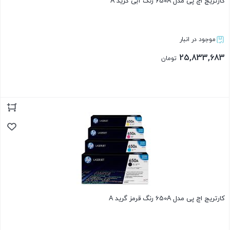
کارتریج اچ پی مدل 650A رنگ آبی گرید A
موجود در انبار
25,833,683
تومان
بستن
کارتریج اچ پی مدل 650A رنگ قرمز گرید A