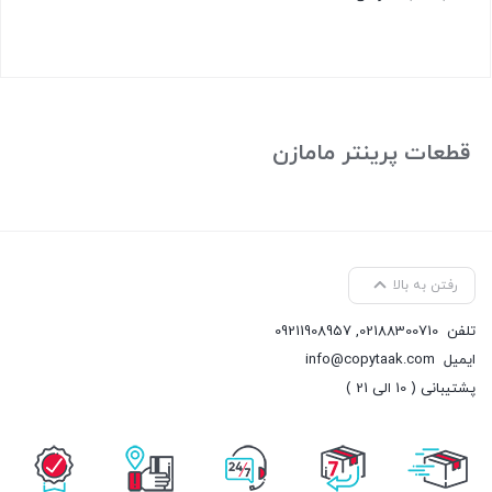
بستن
قطعات پرینتر مامازن
رفتن به بالا
تلفن
02188300710
,
09211908957
ایمیل
info@copytaak.com
پشتیبانی ( 10 الی 21 )