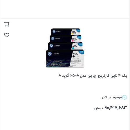
بستن
پک 4 تایی کارتریج اچ پی مدل 650A گرید A
موجود در انبار
90,417,683
تومان