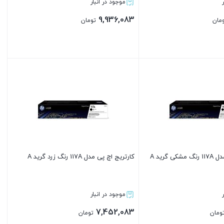
موجود در انبار
9,936,083
مان
تومان
بستن
 گرید A
کارتریج اچ پی مدل 117A رنگ زرد گرید A
موجود در انبار
7,452,083
ومان
تومان