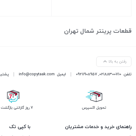
بستن
بستن
قطعات پرینتر شمال تهران
رفتن به بالا
تلفن
02188300710
,
09211908957
ایمیل
info@copytaak.com
پشتیبانی ( 
تحویل اکسپرس
7 روز گارانتی بازگشت وجه
راهنمای خرید و خدمات مشتریان
با کپی تک