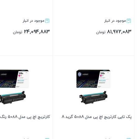
موجود در انبار
موجود در انبار
24,094,883
81,972,083
تومان
تومان
بستن
بستن
پک تایی کارتریج اچ پی مدل 508A گرید A
کارتریج اچ پی مدل 508A رنگ مشکی گرید A