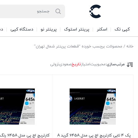
کپی تک
اسکنر
پرینتر استوک
پرینتر نو
دستگاه کپی
دس
خانه
/ محصولات برچسب خورده “قطعات پرینتر شمال تهران”
مرتب‌سازی:
محبوبیت
امتیاز
تاریخ
صعودی
نزولی
پک 4 تایی کارتریج اچ پی مدل 645A گرید A
کارتریج اچ پی مدل 645A رنگ مشکی گرید A