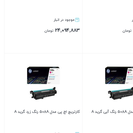
موجود در انبار
24,094,883
تومان
تومان
بستن
 گرید A
کارتریج اچ پی مدل 508A رنگ زرد گرید A