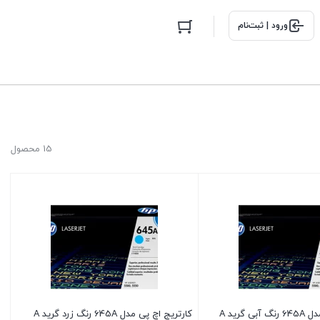
ورود | ثبت‌نام
15 محصول
 گرید A
کارتریج اچ پی مدل 645A رنگ زرد گرید A