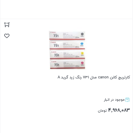
بستن
کارتریج کانن canon مدل 731 رنگ زرد گرید A
موجود در انبار
4,968,083
تومان