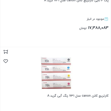
پک 4 تایی کارتریج کانن canon مدل 731 گرید A
موجود در انبار
17,388,083
تومان
بستن
کارتریج کانن canon مدل 731 رنگ آبی گرید A