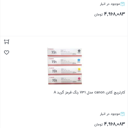
موجود در انبار
4,968,083
تومان
بستن
کارتریج کانن canon مدل 731 رنگ قرمز گرید A
موجود در انبار
4,968,083
تومان