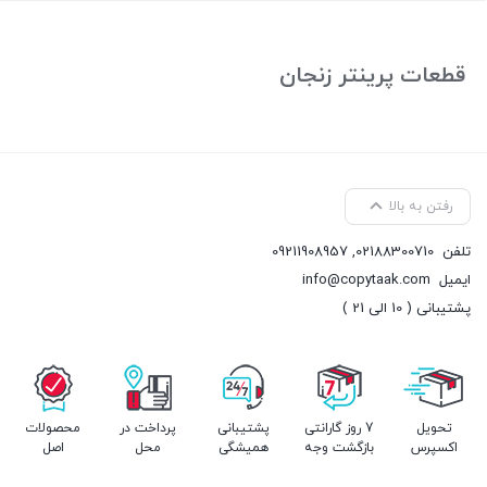
بستن
قطعات پرینتر زنجان
رفتن به بالا
تلفن
02188300710
,
09211908957
ایمیل
info@copytaak.com
پشتیبانی ( 10 الی 21 )
تحویل
7 روز گارانتی
پشتیبانی
پرداخت در
محصولات
اکسپرس
بازگشت وجه
همیشگی
محل
اصل