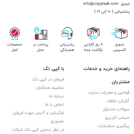
ایمیل
info@copytaak.com
پشتیبانی ( 10 الی 21 )
تحویل
7 روز گارانتی
پشتیبانی
پرداخت در
محصولات
اکسپرس
بازگشت وجه
همیشگی
محل
اصل
راهنمای خرید و خدمات
با کپی تک
فروش در کپی تک
مشتریان
تخفیف همکاران
قوانین و مقررات سایت
درباره ما
گزارش تخلف
تماس با ما
سوالات متداول
لوکیشن و آدرس جهت فروش
حساب کاربری
حضوری
پیگیری سفارشات
در نظر سنجی کپی تک شرکت