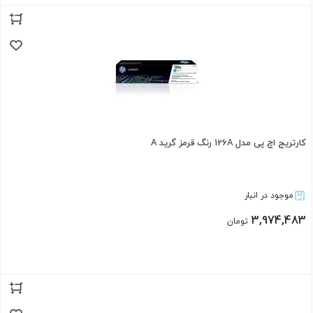
بستن
کارتریج اچ پی مدل 126A رنگ قرمز گرید A
موجود در انبار
3,974,483
تومان
بستن