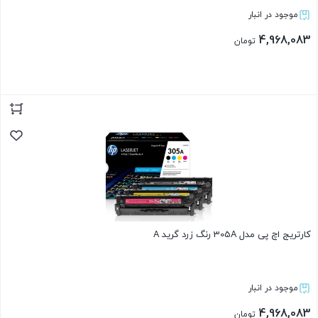
موجود در انبار
4,968,083
تومان
بستن
کارتریج اچ پی مدل 305A رنگ زرد گرید A
موجود در انبار
4,968,083
تومان