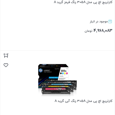
کارتریج اچ پی مدل 305A رنگ قرمز گرید A
موجود در انبار
4,968,083
تومان
بستن
کارتریج اچ پی مدل 305A رنگ آبی گرید A