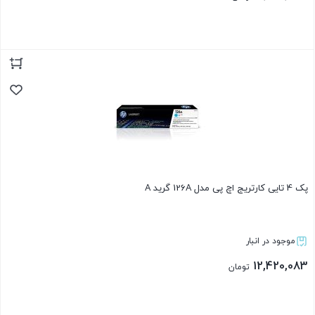
بستن
پک 4 تایی کارتریج اچ پی مدل 126A گرید A
موجود در انبار
12,420,083
تومان