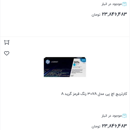
موجود در انبار
23,846,483
تومان
بستن
کارتریج اچ پی مدل 307A رنگ قرمز گرید A
موجود در انبار
23,846,483
تومان