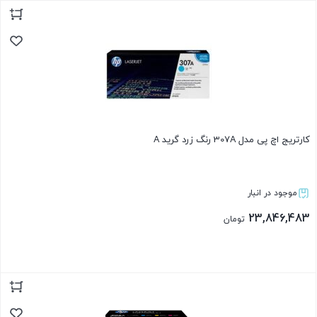
بستن
کارتریج اچ پی مدل 307A رنگ زرد گرید A
موجود در انبار
23,846,483
تومان
بستن