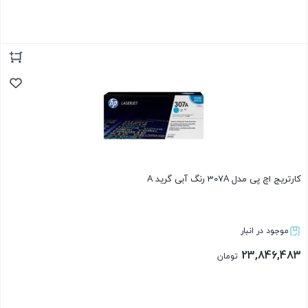
بستن
کارتریج اچ پی مدل 307A رنگ آبی گرید A
موجود در انبار
23,846,483
تومان