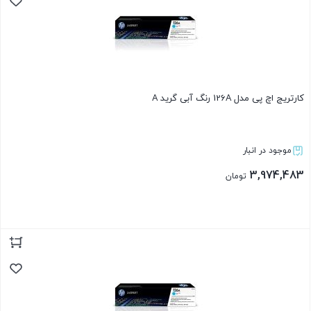
کارتریج اچ پی مدل 126A رنگ آبی گرید A
موجود در انبار
3,974,483
تومان
بستن