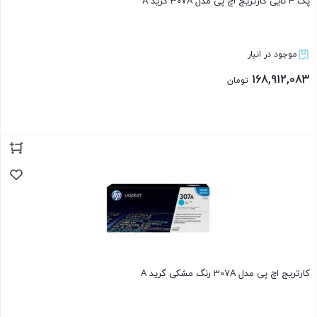
پک 4 تایی کارتریج اچ پی مدل 307A گرید A
موجود در انبار
168,912,083
تومان
بستن
کارتریج اچ پی مدل 307A رنگ مشکی گرید A