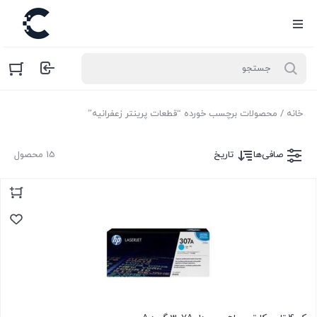
خانه
/ محصولات برچسب خورده “قطعات پرینتر زعفرانیه”
صافی‌ها
تاریخ
15 محصول