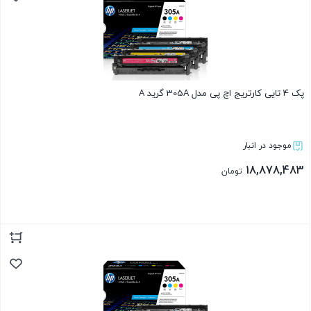
پک 4 تایی کارتریج اچ پی مدل 305A گرید A
موجود در انبار
18,878,483
تومان
بستن