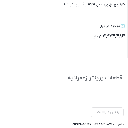
کارتریج اچ پی مدل 126A رنگ زرد گرید A
موجود در انبار
3,974,483
تومان
بستن
قطعات پرینتر زعفرانیه
رفتن به بالا
تلفن
02188300710
,
09211908957