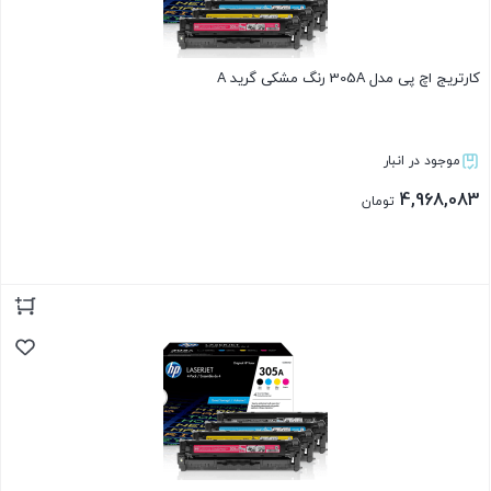
کارتریج اچ پی مدل 305A رنگ مشکی گرید A
موجود در انبار
4,968,083
تومان
بستن