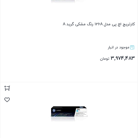
کارتریج اچ پی مدل 126A رنگ مشکی گرید A
موجود در انبار
3,974,483
تومان
بستن