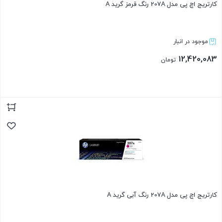
کارتریج اچ پی مدل 207A رنگ قرمز گرید A
موجود در انبار
12,420,083
تومان
بستن
کارتریج اچ پی مدل 207A رنگ آبی گرید A