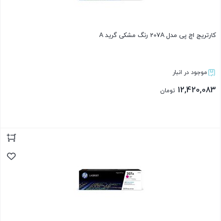
کارتریج اچ پی مدل 207A رنگ مشکی گرید A
موجود در انبار
12,420,083
تومان
بستن