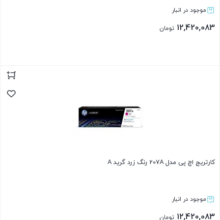
موجود در انبار
12,420,083
تومان
بستن
کارتریج اچ پی مدل 207A رنگ زرد گرید A
موجود در انبار
12,420,083
تومان