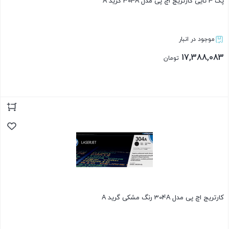
پک 4 تایی کارتریج اچ پی مدل 304A گرید A
موجود در انبار
17,388,083
تومان
بستن
کارتریج اچ پی مدل 304A رنگ مشکی گرید A