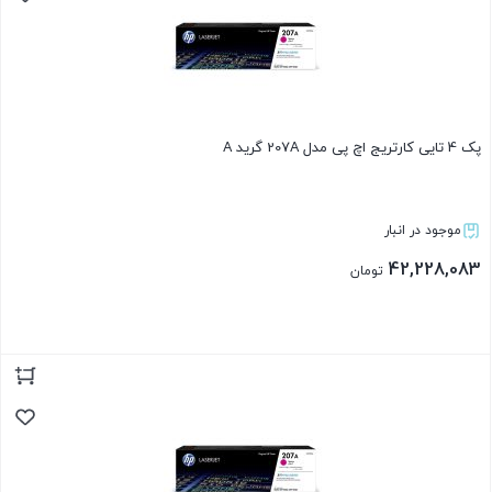
پک 4 تایی کارتریج اچ پی مدل 207A گرید A
موجود در انبار
42,228,083
تومان
بستن