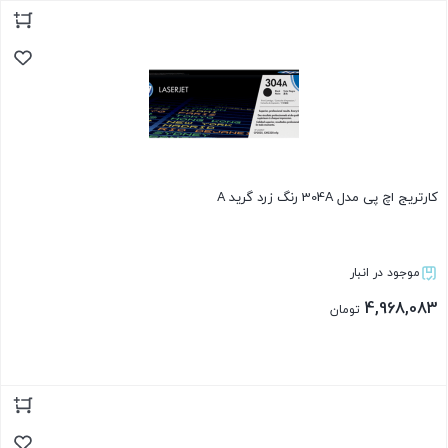
بستن
کارتریج اچ پی مدل 304A رنگ زرد گرید A
موجود در انبار
4,968,083
تومان
بستن