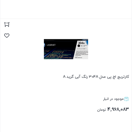
بستن
کارتریج اچ پی مدل 304A رنگ آبی گرید A
موجود در انبار
4,968,083
تومان