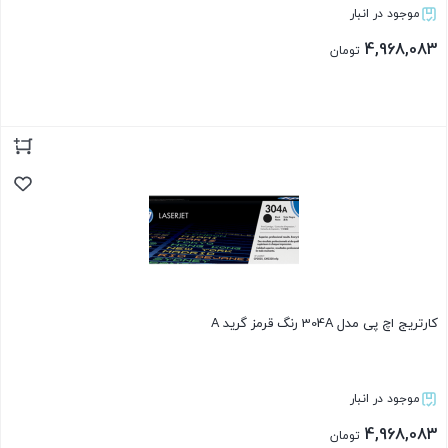
موجود در انبار
4,968,083
تومان
بستن
کارتریج اچ پی مدل 304A رنگ قرمز گرید A
موجود در انبار
4,968,083
تومان