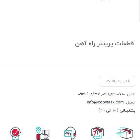
بستن
قطعات پرینتر راه آهن
رفتن به بالا
تلفن
02188300710
,
09211908957
ایمیل
info@copytaak.com
پشتیبانی ( 10 الی 21 )